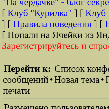
"На чердачке" - блог секр
[
Клуб "Курилка"
] [
Клуб 
] [
Правила поведения
] [
[ Попали на Ячейки из Ян
Зарегистрируйтесь и спро
Перейти к:
Список конф
сообщений
•
Новая тема
•
печати
Размещено пользователем