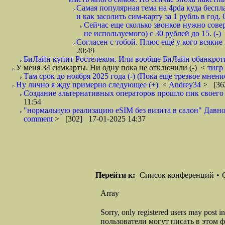
Самая популярная тема на 4pda куда беспл
и как засолить сим-карту за 1 рубль в год.
Сейчас еще сколько звонков нужно сов
не используемого) с 30 рублей до 15. (-)
Согласен с тобой. Плюс ещё у кого всякие 
20:49
БиЛайн купит Ростелеком. Или вообще БиЛайн обанкроти
У меня 34 симкарты. Ни одну пока не отключили (-)
<
тигр
Там срок до ноября 2025 года (-) (Пока еще трезвое мнени
Ну лично я жду примерно следующее (+)
<
Andrey34
> [36
Создание альтернативных операторов прошло пик своего р
11:54
"нормальную реализацию eSIM без визита в салон" Давно 
comment
> [302] 17-01-2025 14:37
Перейти к:
Список конференций
•
Array
Sorry, only registered users may post
пользователи могут писать в этом 