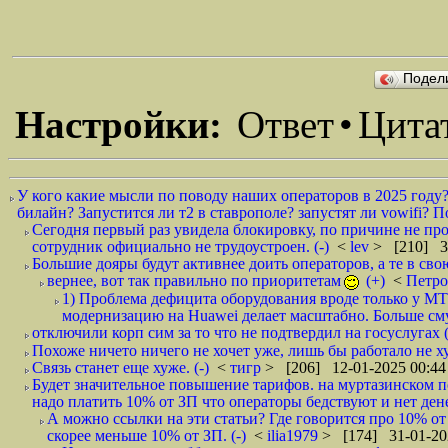
Подел
Настройки:
Ответ
•
Цита
У кого какие мысли по поводу наших операторов в 2025 году
билайн? Запустится ли т2 в ставрополе? запустят ли vowifi? П
Сегодня первый раз увидела блокировку, по причине не пр
сотрудник официально не трудоустроен. (-)
<
lev
> [210] 3
Большие дояры будут активнее доить операторов, а те в свою
вернее, вот так правильно по приоритетам
(+)
<
Петр
1) Проблема дефицита оборудования вроде только у М
модернизацию на Huawei делает масштабно. Больше сму
отключили корп сим за то что не подтвердил на госуслугах 
Похоже ничето ничего не хочет уже, лишь бы работало не хуж
Связь станет еще хуже. (-)
<
тигр
> [206] 12-01-2025 00:44
Будет значительное повышение тарифов. на муртазинском по
надо платить 10% от ЗП что операторы бедствуют и нет дене
А можно ссылки на эти статьи? Где говорится про 10% от
скорее меньше 10% от ЗП. (-)
<
ilia1979
> [174] 31-01-20