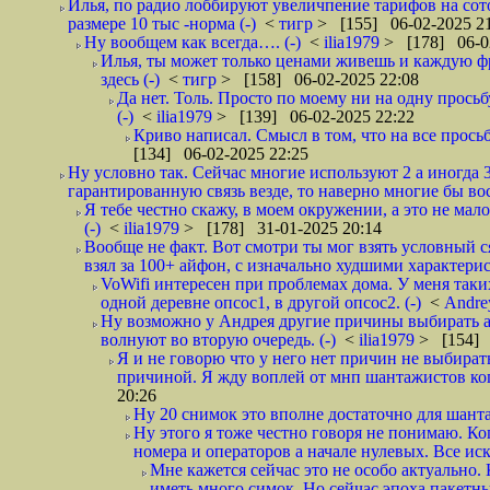
Илья, по радио лоббируют увеличпение тарифов на сотор
размере 10 тыс -норма (-)
<
тигр
> [155] 06-02-2025 2
Ну вообщем как всегда…. (-)
<
ilia1979
> [178] 06-0
Илья, ты может только ценами живешь и каждую фра
здесь (-)
<
тигр
> [158] 06-02-2025 22:08
Да нет. Толь. Просто по моему ни на одну просьб
(-)
<
ilia1979
> [139] 06-02-2025 22:22
Криво написал. Смысл в том, что на все просьб
[134] 06-02-2025 22:25
Ну условно так. Сейчас многие используют 2 а иногда 3
гарантированную связь везде, то наверно многие бы вос
Я тебе честно скажу, в моем окружении, а это не мало
(-)
<
ilia1979
> [178] 31-01-2025 20:14
Вообще не факт. Вот смотри ты мог взять условный ся
взял за 100+ айфон, с изначально худшими характерис
VoWifi интересен при проблемах дома. У меня таких
одной деревне опсос1, в другой опсос2. (-)
<
Andr
Ну возможно у Андрея другие причины выбирать а
волнуют во вторую очередь. (-)
<
ilia1979
> [154] 
Я и не говорю что у него нет причин не выбирать
причиной. Я жду воплей от мнп шантажистов ког
20:26
Ну 20 снимок это вполне достаточно для шанта
Ну этого я тоже честно говоря не понимаю. Ког
номера и операторов а начале нулевых. Все иск
Мне кажется сейчас это не особо актуально
иметь много симок. Но сейчас эпоха пакетны