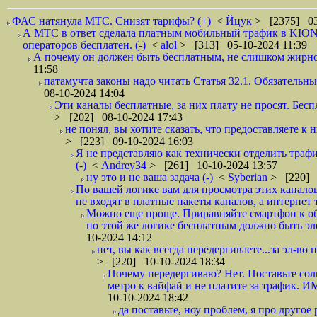
ФАС натянула МТС. Снизят тарифы? (+)
<
Йцук
> [2375] 03
А МТС в ответ сделала платным мобильный трафик в KION.
операторов бесплатен. (-)
<
alol
> [313] 05-10-2024 11:39
А почему он должен быть бесплатным, не слишком жирно?
11:58
патамучта законы надо читать Статья 32.1. Обязательн
08-10-2024 14:04
Эти каналы бесплатные, за них плату не просят. Бесп
> [202] 08-10-2024 17:43
не понял, вы хотите сказать, что предоставляете к 
> [223] 09-10-2024 16:03
Я не представляю как технически отделить траф
(-)
<
Andrey34
> [261] 10-10-2024 13:57
ну это и не ваша задача (-)
<
Syberian
> [220] 
По вашей логике вам для просмотра этих канало
не входят в платные пакеты каналов, а интернет 
Можно еще проще. Приравняйте смартфон к обы
по этой же логике бесплатным должно быть эл
10-2024 14:12
нет, вы как всегда передергиваете...за эл-во
> [220] 10-10-2024 18:34
Почему передергиваю? Нет. Поставьте сол
метро к вайфай и не платите за трафик. ИМ
10-10-2024 18:42
да поставьте, ноу проблем, я про другое 