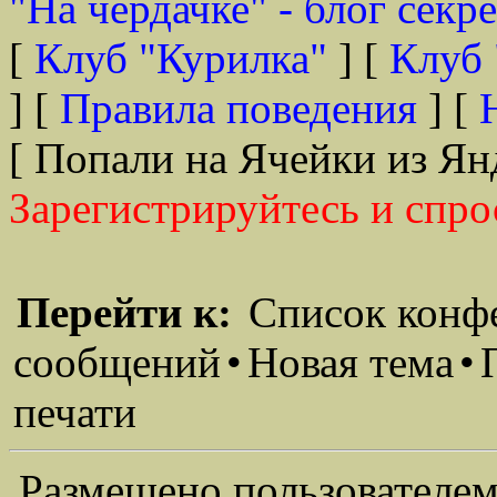
"На чердачке" - блог секр
[
Клуб "Курилка"
] [
Клуб 
] [
Правила поведения
] [
[ Попали на Ячейки из Ян
Зарегистрируйтесь и спро
Перейти к:
Список конф
сообщений
•
Новая тема
•
печати
Размещено пользователем