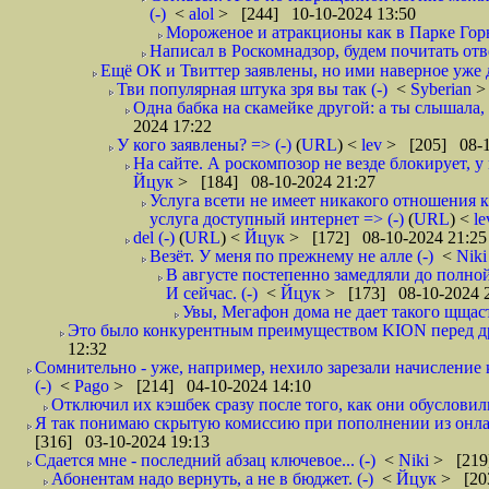
(-)
<
alol
> [244] 10-10-2024 13:50
Мороженое и атракционы как в Парке Горьк
Написал в Роскомнадзор, будем почитать от
Ещё ОК и Твиттер заявлены, но ими наверное уже да
Тви популярная штука зря вы так (-)
<
Syberian
>
Одна бабка на скамейке другой: а ты слышала, 
2024 17:22
У кого заявлены? => (-)
(
URL
) <
lev
> [205] 08-1
На сайте. А роскомпозор не везде блокирует, у
Йцук
> [184] 08-10-2024 21:27
Услуга всети не имеет никакого отношения 
услуга доступный интернет => (-)
(
URL
) <
l
del (-)
(
URL
) <
Йцук
> [172] 08-10-2024 21:25
Везёт. У меня по прежнему не алле (-)
<
Nik
В августе постепенно замедляли до полной 
И сейчас. (-)
<
Йцук
> [173] 08-10-2024 
Увы, Мегафон дома не дает такого щщастья
Это было конкурентным преимуществом KION перед д
12:32
Сомнительно - уже, например, нехило зарезали начисление к
(-)
<
Pago
> [214] 04-10-2024 14:10
Отключил их кэшбек сразу после того, как они обусловил
Я так понимаю скрытую комиссию при пополнении из онлай
[316] 03-10-2024 19:13
Сдается мне - последний абзац ключевое... (-)
<
Niki
> [219
Абонентам надо вернуть, а не в бюджет. (-)
<
Йцук
> [20