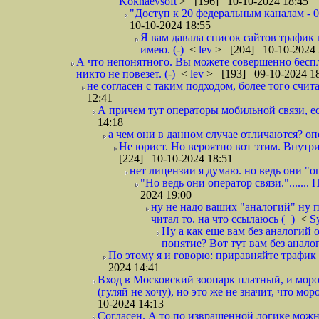
Koknaevsoft
> [196] 10-10-2024 18:45
"Доступ к 20 федеральным каналам - 0
10-10-2024 18:55
Я вам давала список сайтов трафик 
имею. (-)
<
lev
> [204] 10-10-2024 
А что непонятного. Вы можете совершенно беспл
никто не повезет. (-)
<
lev
> [193] 09-10-2024 1
не согласен с таким подходом, более того счит
12:41
А причем тут операторы мобильной связи, ес
14:18
а чем они в данном случае отличаются? опера
Не юрист. Но вероятно вот этим. Внутри
[224] 10-10-2024 18:51
нет лицензии я думаю. но ведь они "оп
"Но ведь они оператор связи.".......
2024 19:00
ну не надо ваших "аналогий" ну по
читал то. на что ссылаюсь (+)
<
S
Ну а как еще вам без аналогий 
понятие? Вот тут вам без анало
По этому я и говорю: приравняйте трафик к 
2024 14:41
Вход в Московский зоопарк платный, и моро
(гуляй не хочу), но это же не значит, что мо
10-2024 14:13
Согласен. А то по извращенной логике можно 