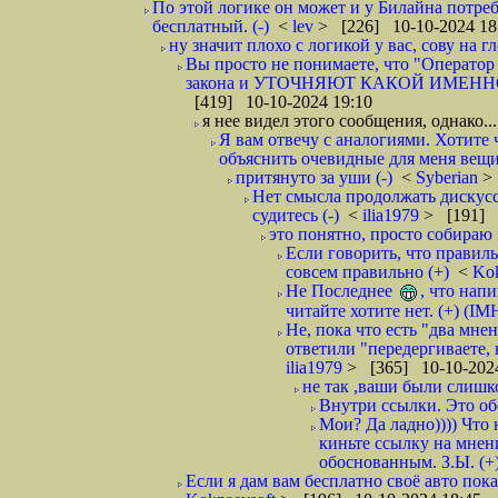
По этой логике он может и у Билайна потре
бесплатный. (-)
<
lev
> [226] 10-10-2024 18
ну значит плохо с логикой у вас, сову на гл
Вы просто не понимаете, что "Оператор 
закона и УТОЧНЯЮТ КАКОЙ ИМЕННО опе
[419] 10-10-2024 19:10
я нее видел этого сообщения, однако...
Я вам отвечу с аналогиями. Хотите 
объяснить очевидные для меня вещи
притянуто за уши (-)
<
Syberian
>
Нет смысла продолжать дискусси
судитесь (-)
<
ilia1979
> [191] 
это понятно, просто собираю 
Если говорить, что правиль
совсем правильно (+)
<
Ko
Не Последнее
, что нап
читайте хотите нет. (+) (IM
Не, пока что есть "два мне
ответили "передергиваете, 
ilia1979
> [365] 10-10-2024
не так ,ваши были слишк
Внутри ссылки. Это об
Мои? Да ладно)))) Что
киньте ссылку на мнени
обоснованным. З.Ы. (+
Если я дам вам бесплатно своё авто пока