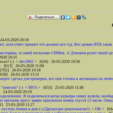
Поделиться…
24-03-2020 20:18
нет, хотя ответ пришёл что должно все гуд. Вот думаю ВТБ такая 
растеряша, то имей несколько СИМок. А Дэником рулит своей це
2020 10:31
исал? (-)
<
nbv2002
> [626] 26-03-2020 10:56
> [613] 26-03-2020 11:09
[702] 26-03-2020 10:18
638] 26-03-2020 15:31
прос сделал для проверки, все они готовы к активации на любой
"повезло" (-)
<
MVA
> [653] 25-03-2020 11:48
 24-03-2020 20:19
подключение. Я подключался когда курьеры симку возили, вообще
о третьему кругу заявке присвоили номер спустя 12 часов. Ожид
1] 25-03-2020 11:27
 = пустить бомжа в дом (-) (Дружеское рукопожатие!)
<
ОВ
> [644