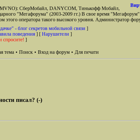
Вир
зи (MVNO): СберМобайл, DANYCOM, Тинькофф Мобайл,
арного "Мегафорума" (2003-2009 гг.) В свое время "Мегафорум"
этого оператора такого высокого уровня. Администратор фору
дачке" - блог секретов мобильной связи
]
авила поведения
] [
Нарушители
]
и спросите!
]
я тема
•
Поиск
•
Вход на форум
•
Для печати
ости писал? (-)