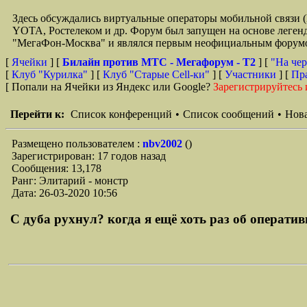
Здесь обсуждались виртуальные операторы мобильной свя
YOTA, Ростелеком и др. Форум был запущен на основе легенд
"МегаФон-Москва" и являлся первым неофициальным форумом 
[
Ячейки
] [
Билайн против МТС - Мегафорум - T2
]
[
"На чер
[
Клуб "Курилка"
] [
Клуб "Старые Сell-ки"
] [
Участники
] [
Пр
[ Попали на Ячейки из Яндекс или Google?
Зарегистрируйтесь 
Перейти к:
Список конференций
•
Список сообщений
•
Нова
Размещено пользователем :
nbv2002
()
Зарегистрирован: 17 годов назад
Сообщения: 13,178
Ранг: Элитарий - монстр
Дата: 26-03-2020 10:56
С дуба рухнул? когда я ещё хоть раз об оперативн