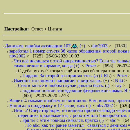
Настройки:
Ответ
•
Цитата
Даником. ошибка активации 107
(+)
<
nbv2002
> [1180] 
заработал 1 номер спустя 36 часов обращения, второй пока 
nbv2002
> [725] 26-03-2020 10:03
Что всё носишься с этой оперативностью? Если ты маша-
симка лежит в кармане, когда (+)
<
Prizer
> [698] 26-03-
С дуба рухнул? когда я ещё хоть раз об оперативности п
Пардон. За второй раз принял это:- (-)
(
URL
) <
Prizer
Именно этот момент напрягает в виртуалах. (+)
<
Niki
> 
Сим в запасе в любом случае должна быть. (-)
<
say
> [
подошли почтой запоздавшие февральские симки. Я за
[600] 29-03-2020 22:23
Ваще с 4 смками проблем не возникло. Вам, видимо, просто 
Написал в поддержку в 17 часов, жду. (-)
<
nbv2002
> [626]
Иии...? Оператор норм, но видимо пробиться надо через 
переписка продолжается, с роботом или homoроботом. п
Зря ты с этим говном связался, братко (-)
<
abc
> [64
To abc: как ты ранее заметил - связаться с деником