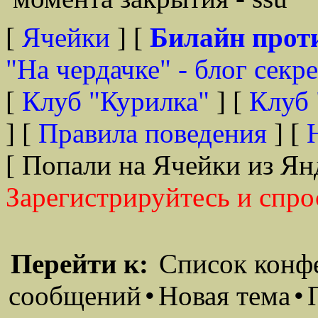
[
Ячейки
] [
Билайн прот
"На чердачке" - блог секр
[
Клуб "Курилка"
] [
Клуб 
] [
Правила поведения
] [
[ Попали на Ячейки из Ян
Зарегистрируйтесь и спро
Перейти к:
Список конф
сообщений
•
Новая тема
•