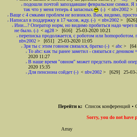
подошли почтой запоздавшие февральские симки. Я з
так что у меня теперь 4 запасных
(-)
<
nbv2002
> [
Ваще с 4 смками проблем не возникло. Вам, видимо, просто 
Написал в поддержку в 17 часов, жду. (-)
<
nbv2002
> [626]
Иии...? Оператор норм, но видимо пробиться надо через
не было. (-)
<
ag28
> [616] 25-03-2020 10:21
переписка продолжается, с роботом или homoроботом. п
nbv2002
> [651] 25-03-2020 11:05
Зря ты с этим говном связался, братко (-)
<
abc
> [64
To abc: как ты ранее заметил - связаться с деником
2020 11:27
В наше время "овном" может предстать любой опере
2020 15:35
Для пенсиона сойдет (-)
<
nbv2002
> [629] 25-03-
Перейти к:
Список конференций
•
Sorry, you do not have p
Array