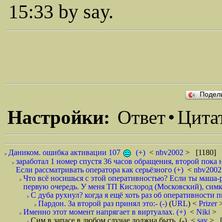
15:33 by say.
Подел
Настройки:
Ответ
•
Цита
Даником. ошибка активации 107
(+)
<
nbv2002
> [1180] 
заработал 1 номер спустя 36 часов обращения, второй пока 
Если рассматривать оператора как серьёзного (+)
<
nbv200
Что всё носишься с этой оперативностью? Если ты маша-
первую очередь. У меня ТП Кислород (Московский), симка
С дуба рухнул? когда я ещё хоть раз об оперативности пи
Пардон. За второй раз принял это:- (-)
(
URL
) <
Prizer
Именно этот момент напрягает в виртуалах. (+)
<
Niki
> 
Сим в запасе в любом случае должна быть. (-)
<
say
> [