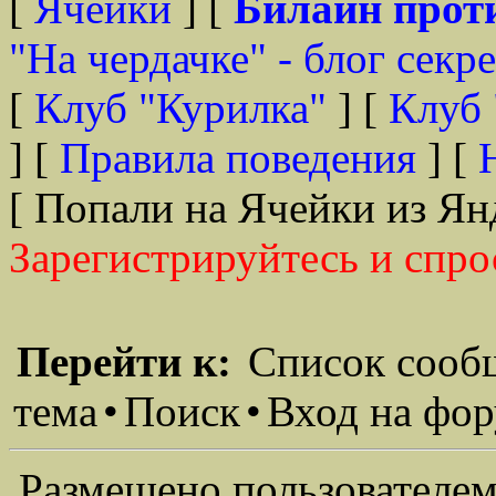
[
Ячейки
] [
Билайн прот
"На чердачке" - блог секр
[
Клуб "Курилка"
] [
Клуб 
] [
Правила поведения
] [
[ Попали на Ячейки из Ян
Зарегистрируйтесь и спро
Перейти к:
Список сооб
тема
•
Поиск
•
Вход на фо
Размещено пользователем