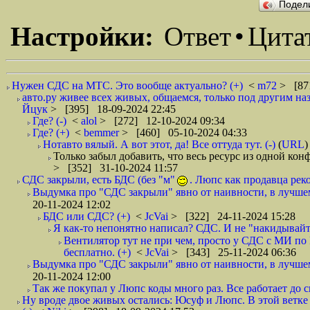
Подел
Настройки:
Ответ
•
Цита
Нужен СДС на МТС. Это вообще актуально? (+)
<
m72
> [87
авто.ру живее всех живых, общаемся, только под другим назв
Йцук
> [395] 18-09-2024 22:45
Где? (-)
<
alol
> [272] 12-10-2024 09:34
Где? (+)
<
bemmer
> [460] 05-10-2024 04:33
Нотавто вялый. А вот этот, да! Все оттуда тут. (-)
(
URL
)
Только забыл добавить, что весь ресурс из одной кон
> [352] 31-10-2024 11:57
СДС закрыли, есть БДС (без "м"
. Люпс как продавца рек
Выдумка про "СДС закрыли" явно от наивности, в лучшем
20-11-2024 12:02
БДС или СДС? (+)
<
JcVai
> [322] 24-11-2024 15:28
Я как-то непонятно написал? СДС. И не "накидывайте
Вентилятор тут не при чем, просто у СДС с МИ по Р
бесплатно. (+)
<
JcVai
> [343] 25-11-2024 06:36
Выдумка про "СДС закрыли" явно от наивности, в лучшем
20-11-2024 12:00
Так же покупал у Люпс коды много раз. Все работает до си
Ну вроде двое живых остались: Юсуф и Люпс. В этой ветке л