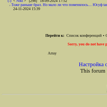
(-)
<
Niki
> [298] 18-09-2024 17:52
Тоже раньше брал. Но мало ли что поменялось… Юсуф tari
24-11-2024 15:39
Перейти к:
Список конференций
•
Sorry, you do not have p
Array
Настройка 
This forum