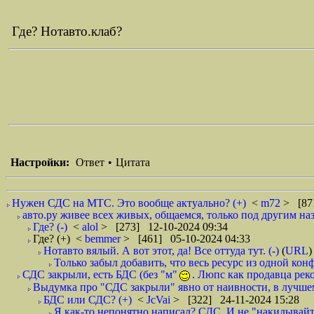
Где? Нотавто.клаб?
Настройки:
Ответ
•
Цитата
Нужен СДС на МТС. Это вообще актуально? (+)
<
m72
> [87
авто.ру живее всех живых, общаемся, только под другим назв
Где? (-)
<
alol
> [273] 12-10-2024 09:34
Где? (+)
<
bemmer
> [461] 05-10-2024 04:33
Нотавто вялый. А вот этот, да! Все оттуда тут. (-)
(
URL
)
Только забыл добавить, что весь ресурс из одной кон
СДС закрыли, есть БДС (без "м"
. Люпс как продавца рек
Выдумка про "СДС закрыли" явно от наивности, в лучшем
БДС или СДС? (+)
<
JcVai
> [322] 24-11-2024 15:28
Я как-то непонятно написал? СДС. И не "накидывайте