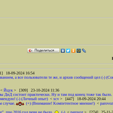
Поделиться…
1] 18-09-2024 16:54
анием, а все пользователи те же, и архив сообщений цел (-) (Сов
 <
Йцук
> [309] 23-10-2024 11:36
фы ДиД состоит практически. Ну и там под конец тоже так было. 
омендую! (-) (Личный опыт)
<
xcv
> [447] 18-09-2024 20:44
 случае.
(+) (Внимание! Kомпетентное мнение!)
<
parovo
", про 2016 год речи не было.
(-)
<
parovoz
> [274] 25-11-2