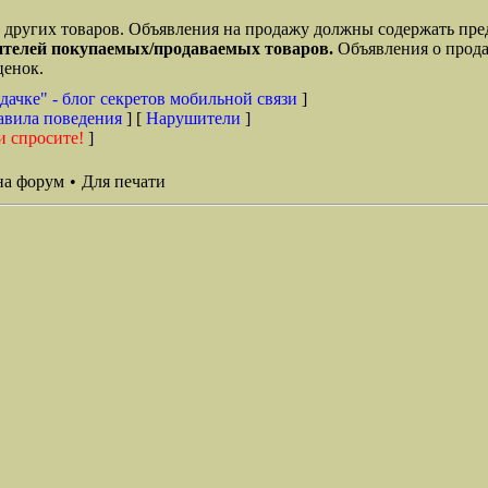
 других товаров. Объявления на продажу должны содержать пр
дителей покупаемых/продаваемых товаров.
Объявления о прода
сценок.
дачке" - блог секретов мобильной связи
]
авила поведения
] [
Нарушители
]
и спросите!
]
на форум
•
Для печати