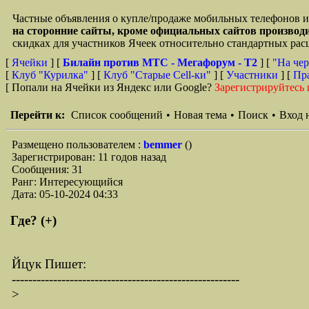
Частные объявления о купле/продаже мобильных телефонов и
на сторонние сайты, кроме официальных сайтов произво
скидках для участников Ячеек относительно стандартных ра
[
Ячейки
] [
Билайн против МТС - Мегафорум - T2
]
[
"На чер
[
Клуб "Курилка"
] [
Клуб "Старые Сell-ки"
] [
Участники
] [
Пр
[ Попали на Ячейки из Яндекс или Google?
Зарегистрируйтесь 
Перейти к:
Список сообщений
•
Новая тема
•
Поиск
•
Вход 
Размещено пользователем :
bemmer
()
Зарегистрирован: 11 годов назад
Сообщения: 31
Ранг: Интересующийся
Дата: 05-10-2024 04:33
Где? (+)
Йцук Пишет:
-------------------------------------------------------
>