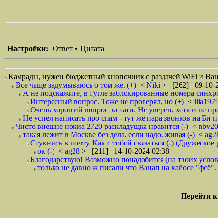
Настройки:
Ответ
•
Цитата
Камрады, нужен бюджетный кнопочник с раздачей WiFi и Ваца
Все чаще задумываюсь о том же. (+)
<
Niki
> [262] 09-10-2
А не подскажите, в Гугле заблокированные номера синхро
Интересный вопрос. Тоже не проверял, но (+)
<
ilia197
Очень хороший вопрос, кстати. Не уверен, хотя и не пр
Не успел написать про спам - тут же пара звонков на Би п
Чисто внешне нокиа 2720 раскладущка нравится (-)
<
nbv2
такая лежит в Москве без дела, если надо. живая (-)
<
ag2
Стукнись в почту. Как с тобой связаться (-) (Дружеское
ок (-)
<
ag28
> [211] 14-10-2024 02:38
Благодарствую! Возможно понадобится (на твоих услови
только не давно ж писали что Вацап на кайосе "фсё". 
Перейти к