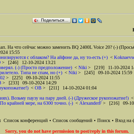
Поделиться…
п. На что сейчас можно заменить BQ 2400L Voice 20? (-) (Прось
024 15:55
низируются с облаком? На айфоне да, ну то-есть (+)
<
Koknaevs
9
> [246] 12-10-2024 13:21
оверял. (-) (Просто предположение)
<
Niki
> [219] 11-10-2024 1
рилетело. Типа не спам, но (+)
<
Niki
> [245] 09-10-2024 15:59
002
> [225] 09-10-2024 11:55
8
> [233] 09-10-2024 14:29
 рукопожатие!)
<
ОВ
> [211] 14-10-2024 01:04
ях). Возьму паузу на пару дней. (-) (Дружеское рукопожатие!)
По крайней мере, на 6300 точно. (-)
<
AlexanderF
> [216] 09-10
:
Список конференций
•
Список сообщений
•
Поиск
•
Вход на 
Sorry, you do not have permission to post/reply in this forum.