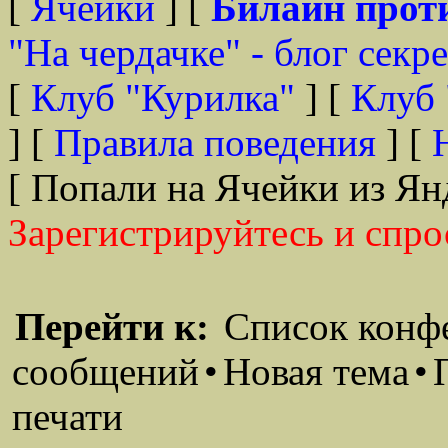
[
Ячейки
] [
Билайн прот
"На чердачке" - блог секр
[
Клуб "Курилка"
] [
Клуб 
] [
Правила поведения
] [
[ Попали на Ячейки из Ян
Зарегистрируйтесь и спро
Перейти к:
Список конф
сообщений
•
Новая тема
•
печати