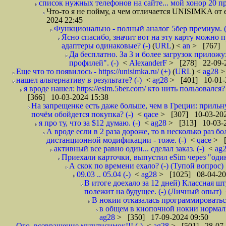
список нужных телефонов на сайте... мой хонор 20 про
Что-то я не пойму, а чем отличается UNISIMKA от e
2024 22:45
Функционально - полный аналог 5бер премиум. (
Ясно спасибо, значит вот на эту карту можно
адаптеры одинаковые? (-)
(
URL
) <
an
> [767] 
Да бесплатно. За 3 и более загрузок прилож
профилей". (-)
<
AlexanderF
> [278] 22-09-
Еще что то появилось - https://unisimka.ru/ (+)
(
URL
) <
ag28
>
нашел альтернативу в результате? (-)
<
ag28
> [401] 10-01-
я вроде нашел: https://esim.5ber.com/ кто нить пользовалс
[366] 10-03-2024 15:38
На запрещенке есть даже больше, чем в Греции: прильну
почём обойдется покупка? (-)
<
qace
> [307] 10-03-202
я про ту, что за $12 думаю. (-)
<
ag28
> [313] 10-03-2
А вроде если в 2 раза дороже, то в несколько раз
дистанционной модификации - тоже. (-)
<
qace
> [
активный все равно один... сделал заказ. (-)
<
ag
Приехали карточки, выпустил eSim через "один
А скок по времени ехало? (-) (Тупой вопрос)
09.03 .. 05.04 (-)
<
ag28
> [1025] 08-04-20
В итоге доехало за 12 дней) Классная шт
полежит на будущее. (-) (Личный опыт)
В нокии отказалась программироватьс
в общем в кнопочной нокии нормальн
ag28
> [350] 17-09-2024 09:50
Ого, возвращение мультисимок!!! (-)
<
ag28
> [501] 28-07-