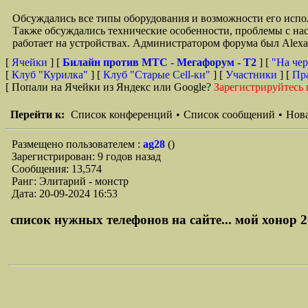
Обсуждались все типы оборудования и возможности его испол
Также обсуждались технические особенности, проблемы с на
работает на устройствах. Администратором форума был Alex
[
Ячейки
] [
Билайн против МТС - Мегафорум - T2
]
[
"На чер
[
Клуб "Курилка"
] [
Клуб "Старые Сell-ки"
] [
Участники
] [
Пр
[ Попали на Ячейки из Яндекс или Google?
Зарегистрируйтесь 
Перейти к:
Список конференций
•
Список сообщений
•
Нова
Размещено пользователем :
ag28
()
Зарегистрирован: 9 годов назад
Сообщения: 13,574
Ранг: Элитарий - монстр
Дата: 20-09-2024 16:53
список нужных телефонов на сайте... мой хонор 20