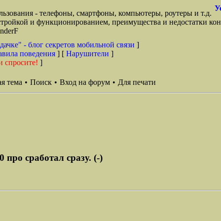
У
ьзования - телефоны, смартфоны, компьютеры, роутеры и т.д.
стройкой и функционированием, преимущества и недостатки кон
anderF
дачке" - блог секретов мобильной связи
]
авила поведения
] [
Нарушители
]
и спросите!
]
я тема
•
Поиск
•
Вход на форум
•
Для печати
 про сработал сразу. (-)