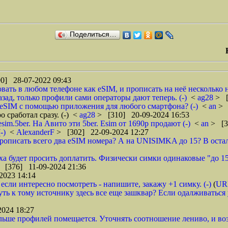
Поделиться…
0] 28-07-2022 09:43
вать в любом телефоне как eSIM, и прописать на неё несколько н
зад, только профили сами операторы дают теперь. (-)
<
ag28
> [
а eSIM с помощью приложения для любого смартфона? (-)
<
an
> 
 сработал сразу. (-)
<
ag28
> [310] 20-09-2024 16:53
im.5ber. На Авито эти 5ber. Esim от 1690р продают (-)
<
an
> [3
-)
<
AlexanderF
> [302] 22-09-2024 12:27
прописать всего два eSIM номера? А на UNISIMKA до 15? В оста
уха будет просить доплатить. Физически симки одинаковые "до 15
 [376] 11-09-2024 21:36
2023 14:14
я? если интересно посмотреть - напишите, закажу +1 симку. (-)
(
UR
ть к тому источнику здесь все еще зашквар? Если одалживаться у
024 18:27
 больше профилей помещается. Уточнять соотношение лениво, и в