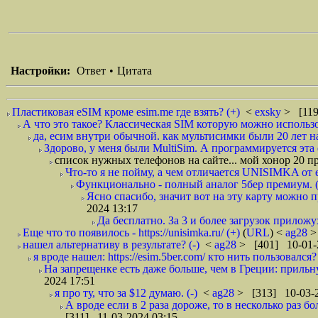
Настройки:
Ответ
•
Цитата
Пластиковая eSIM кроме esim.me где взять? (+)
<
exsky
> [119
А что это такое? Классическая SIM которую можно использо
да, есим внутри обычной. как мультисимки были 20 лет на
Здорово, у меня были MultiSim. А программируется эт
список нужных телефонов на сайте... мой хонор 20 про
Что-то я не пойму, а чем отличается UNISIMKA от es
Функционально - полный аналог 5бер премиум. (
Ясно спасибо, значит вот на эту карту можно 
2024 13:17
Да бесплатно. За 3 и более загрузок прилож
Еще что то появилось - https://unisimka.ru/ (+)
(
URL
) <
ag28
>
нашел альтернативу в результате? (-)
<
ag28
> [401] 10-01-
я вроде нашел: https://esim.5ber.com/ кто нить пользовалс
На запрещенке есть даже больше, чем в Греции: прильну
2024 17:51
я про ту, что за $12 думаю. (-)
<
ag28
> [313] 10-03-2
А вроде если в 2 раза дороже, то в несколько раз
[311] 11-03-2024 03:15