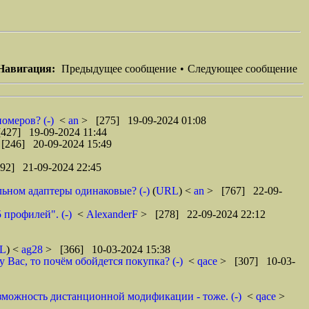
Навигация:
Предыдущее сообщение
•
Следующее сообщение
омеров? (-)
<
an
> [275] 19-09-2024 01:08
427] 19-09-2024 11:44
[246] 20-09-2024 15:49
92] 21-09-2024 22:45
льном адаптеры одинаковые? (-)
(
URL
) <
an
> [767] 22-09-
 профилей". (-)
<
AlexanderF
> [278] 22-09-2024 22:12
L
) <
ag28
> [366] 10-03-2024 15:38
 Вас, то почём обойдется покупка? (-)
<
qace
> [307] 10-03-
озможность дистанционной модификации - тоже. (-)
<
qace
>