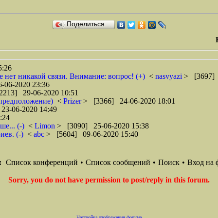
Поделиться…
5:26
е нет никакой связи. Внимание: вопрос! (+)
<
nasvyazi
> [3697] 
-06-2020 23:36
2213] 29-06-2020 10:51
 предположение)
<
Prizer
> [3366] 24-06-2020 18:01
23-06-2020 14:49
:24
... (-)
<
Limon
> [3090] 25-06-2020 15:38
ев. (-)
<
abc
> [5604] 09-06-2020 15:40
:
Список конференций
•
Список сообщений
•
Поиск
•
Вход на 
Sorry, you do not have permission to post/reply in this forum.
Настройка отображения форума