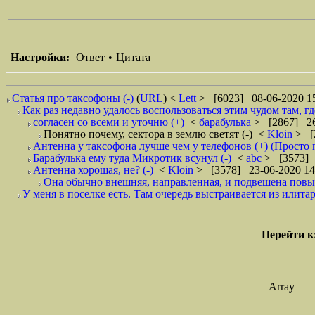
Настройки:
Ответ
•
Цитата
Статья про таксофоны (-)
(
URL
) <
Lett
> [6023] 08-06-2020 1
Как раз недавно удалось воспользоваться этим чудом там, гд
согласен со всеми и уточню (+)
<
барабулька
> [2867] 26
Понятно почему, сектора в землю светят (-)
<
Kloin
> [
Антенна у таксофона лучше чем у телефонов (+) (Просто
Барабулька ему туда Микротик всунул (-)
<
abc
> [3573] 
Антенна хорошая, не? (-)
<
Kloin
> [3578] 23-06-2020 14
Она обычно внешняя, направленная, и подвешена повыше
У меня в поселке есть. Там очередь выстраивается из илитари
Перейти к
Array