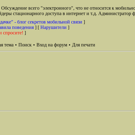
Обсуждение всего "электронного", что не относится к мобильн
деры стационарного доступа в интернет и т.д. Администратор ф
дачке" - блог секретов мобильной связи
]
авила поведения
] [
Нарушители
]
и спросите!
]
я тема
•
Поиск
•
Вход на форум
•
Для печати