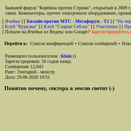
Бывший форум "Корбина против Стрима", открытый в 2009 г. 
связи. Компьютеры, прочее электронное оборудование, провай
[
Ячейки
] [
Билайн против МТС - Мегафорум - T2
]
[
"На чер
[
Клуб "Курилка"
] [
Клуб "Старые Сell-ки"
] [
Участники
] [
Пр
[ Попали на Ячейки из Яндекс или Google?
Зарегистрируйтесь 
Перейти к:
Список конференций
•
Список сообщений
•
Нова
Размещено пользователем :
Kloin
()
Зарегистрирован: 16 годов назад
Сообщения: 12,843
Ранг: Элитарий - монстр
Дата: 29-06-2020 10:51
Понятно почему, сектора в землю светят (-)