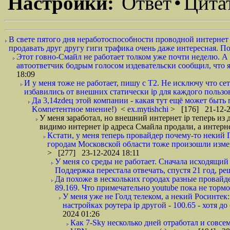
Настройки:
Ответ
•
Цита
В свете пятого дня неработоспособности проводной интернет 
продавать друг другу гиги трафика очень даже интересная. По
Этот говно-Смайл не работает толком уже почти неделю. А и
автоответчик бодрым голосом издевательски сообщил, что 
18:09
И у меня тоже не работает, пишу с T2. Не исключу что се
избавились от внешних статически ip для каждого пользов
Да 3,14zdец этой компании - какая тут ещё может быть
Kомпетентное мнение!)
<
ex.mytishchi
> [176] 21-12-2
У меня заработал, но внешний интернет ip теперь из 
видимо интернет ip адреса Смайла продали, а интерне
Кстати, у меня теперь провайдер почему-то некий 
городам Московской области тоже произошли измен
> [277] 23-12-2024 18:11
У меня со среды не работает. Сначала исходящий 
Поддержка перестала отвечать, спустя 21 год, реш
Да похоже в нескольких городах разные провайдер
89.169. Что примечательно youtube пока не тормо
У меня уже не Голд телеком, а некий Росинтек: х
настройках роутера ip другой - 100.65 - хотя до
2024 01:26
Как 7-Sky несколько дней отработал и совсе