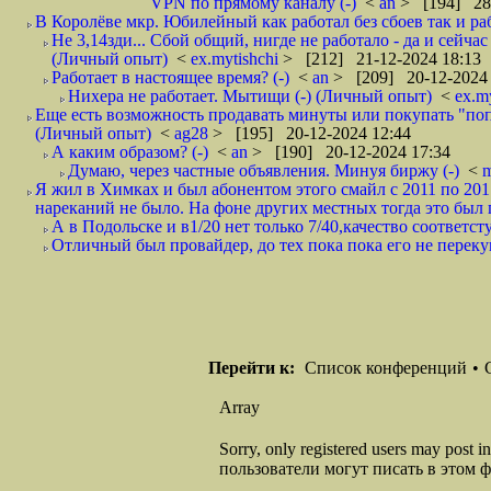
VPN по прямому каналу (-)
<
an
> [194] 28-
В Королёве мкр. Юбилейный как работал без сбоев так и раб
Не 3,14зди... Сбой общий, нигде не работало - да и сейчас
(Личный опыт)
<
ex.mytishchi
> [212] 21-12-2024 18:13
Работает в настоящее время? (-)
<
an
> [209] 20-12-2024 
Нихера не работает. Мытищи (-) (Личный опыт)
<
ex.m
Еще есть возможность продавать минуты или покупать "попо
(Личный опыт)
<
ag28
> [195] 20-12-2024 12:44
А каким образом? (-)
<
an
> [190] 20-12-2024 17:34
Думаю, через частные объявления. Минуя биржу (-)
<
Я жил в Химках и был абонентом этого смайл с 2011 по 201
нареканий не было. На фоне других местных тогда это был 
А в Подольске и в1/20 нет только 7/40,качество соответст
Отличный был провайдер, до тех пока пока его не перек
Перейти к:
Список конференций
•
Array
Sorry, only registered users may post
пользователи могут писать в этом 