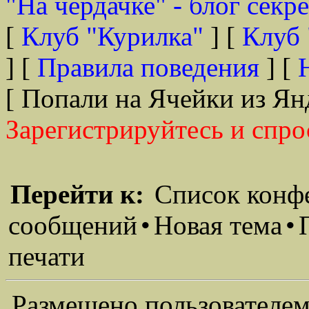
"На чердачке" - блог секр
[
Клуб "Курилка"
] [
Клуб 
] [
Правила поведения
] [
[ Попали на Ячейки из Ян
Зарегистрируйтесь и спро
Перейти к:
Список конф
сообщений
•
Новая тема
•
печати
Размещено пользователем