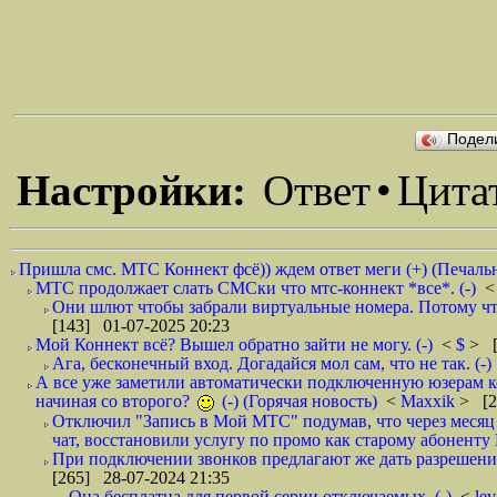
Подел
Настройки:
Ответ
•
Цита
Пришла смс. МТС Коннект фсё)) ждем ответ меги (+) (Печальн
МТС продолжает слать СМСки что мтс-коннект *все*. (-)
Они шлют чтобы забрали виртуальные номера. Потому что
[143] 01-07-2025 20:23
Мой Коннект всё? Вышел обратно зайти не могу. (-)
<
$
> [
Ага, бесконечный вход. Догадайся мол сам, что не так. (-)
А все уже заметили автоматически подключенную юзерам ко
начиная со второго?
(-) (Горячая новость)
<
Maxxik
> [2
Отключил "Запись в Мой МТС" подумав, что через месяц б
чат, восстановили услугу по промо как старому абоненту 
При подключении звонков предлагают же дать разрешение
[265] 28-07-2024 21:35
Она бесплатна для первой серии отключаемых. (-)
<
le