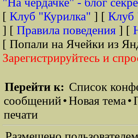
"На чердачке" - блог секр
[
Клуб "Курилка"
] [
Клуб 
] [
Правила поведения
] [
[ Попали на Ячейки из Ян
Зарегистрируйтесь и спро
Перейти к:
Список конф
сообщений
•
Новая тема
•
печати
Размещено пользователем