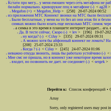
Кстати про мегу... у меня емошен через сеть мегафона не ра
билайн нормально. криворукие ппц в мегафоне (-)
<
ag28
>
Megafon (+)
<
Megafon_Help
> [258] 20-07-2024 00:52
из приложения МТС Коннект звонки на МТС были бесплатн
Были бесплатные, у меня на тп без ап они итак бп и без
симках можно было юзать еще несколько МТС симок через
а симка в это время в планшете интернет раздает... ага.
Да. В тесте сейчас. Скоро (-)
<
lev
> [196] 19-07-202
ну когда? (-)
<
CiJay
> [335] 29-07-2024 09:31
А можно хотя бы айфонный коннект не ломать? На д
[208] 25-07-2024 23:33
Когда ? (-)
<
CiJay
> [245] 24-07-2024 01:06
неважно откуда звонить, лишь бы работало устойчиво (-)
<
Мне смс не пришла, но в коннект уже некоторое время залоги
входит, но позвонить не дает. не соединяет (-)
<
sergek
> 
Перейти к:
Список конференций
•
Array
Sorry, only registered users may post