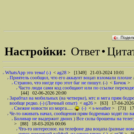
Подел
Настройки:
Ответ
•
Цита
WhatsApp это тема! (-)
<
ag28
> [1349] 21-03-2024 10:01
Приятель сообщил, что его аккаунт воцап взломали плохие 
Странно, что нигде про этот баг не пишут. (-)
<
Бичок
> 
Часто люди сами код сообщают или по ссылке переходят, 
[44] 02-06-2026 20:00
Зарабтал на мобильных (на четверке), мтс и мега прям бодр
вообще редко. (-) (Личный опыт)
<
ag26
> [63] 17-04-2026
Свежие новости из морга.....
(-)
<
s-weather
> [73] 17
Че-то оживать начал, сообщения прям бодренько ходят по ва
Боливар не выдержит двоих ) Все силы брошены на телегу, 
> [88] 18-03-2026 00:06
Что-то интересное. на телефоне два воцапа (разные ном
через домашний вайфай, на улице глухо. (-)
<
ag26
> [8