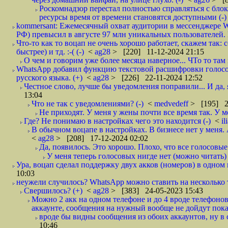
Роскомнадзор перестал полностью справляться с бло
ресурсы время от времени становятся доступными (-)
kommersant: Ежемесячный охват аудитории в мессенджере 
РФ) превысил в августе 97 млн уникальных пользователей. 
Что-то как то воцап не очень хорошо работает, скажем так:
быстрее) и тд. :-( (-)
<
ag28
> [220] 11-12-2024 21:15
О чем и говорим уже более месяца наверное... ЧТо то там н
WhatsApp добавил функцию текстовой расшифровки голос
русского языка. (+)
<
ag28
> [226] 22-11-2024 12:52
Честное слово, лучше бы уведомления поправили... И да, я
13:04
Что не так с уведомлениями? (-)
<
medvedeff
> [195] 2
Не приходят. У меня у жены почти все время так. У ме
Где? Не понимаю в настройках чего это находится (-)
<
i
В обычном воцапе в настройках. В бизнесе нет у меня. 
<
ag28
> [208] 17-12-2024 02:02
Да, появилось. Это хорошо. Плохо, что все голосовые 
У меня теперь голосовых нигде нет (можно читать) и
Ура, воцап сделал поддержку двух акков (номеров) в одном к
10:03
неужели случилось? WhatsApp можно ставить на несколько т
Свершилось? (+)
<
ag28
> [383] 24-05-2023 15:43
Можно 2 акк на одном телефоне и до 4 вроде телефонов
аккаунте, сообщения на нужный вообще не дойдут пока 
вроде бы видны сообщения из обоих аккаунтов, ну в
10:46