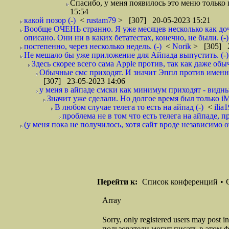
Спасибо, у меня появилось это меню только п
15:54
какой позор (-)
<
rustam79
> [307] 20-05-2023 15:21
Вообще ОЧЕНЬ странно. Я уже месяцев несколько как доч
описано. Они ни в каких бетатестах, конечно, не были. (
постепенно, через несколько недель. (-)
<
Norik
> [305] 2
Не мешало бы уже приложение для Айпада выпустить. (-)
Здесь скорее всего сама Apple против, так как даже обы
Обычные смс приходят. И значит Эппл против именно
[307] 23-05-2023 14:06
у меня в айпаде смски как минимум приходят - видны.
Значит уже сделали. Но долгое время был только iMe
В любом случае телега то есть на айпад (-)
<
ilia
проблема не в том что есть телега на айпаде, пр
(у меня пока не получилось, хотя сайт вроде независимо от
Перейти к:
Список конференций
•
Array
Sorry, only registered users may post
пользователи могут писать в этом 