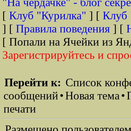
"На чердачке" - блог секр
[
Клуб "Курилка"
] [
Клуб 
] [
Правила поведения
] [
[ Попали на Ячейки из Ян
Зарегистрируйтесь и спро
Перейти к:
Список конф
сообщений
•
Новая тема
•
печати
Размещено пользователем