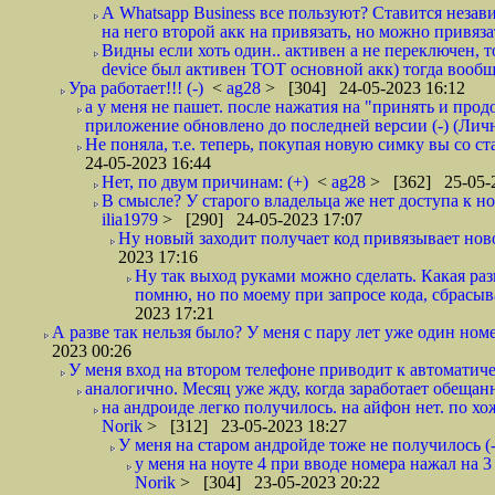
А Whatsapp Business все пользуют? Ставится незави
на него второй акк на привязать, но можно привязат
Видны если хоть один.. активен а не переключен, т
device был активен ТОТ основной акк) тогда вообщ
Ура работает!!! (-)
<
ag28
> [304] 24-05-2023 16:12
а у меня не пашет. после нажатия на "принять и про
приложение обновлено до последней версии (-) (Лич
Не поняла, т.е. теперь, покупая новую симку вы со с
24-05-2023 16:44
Нет, по двум причинам: (+)
<
ag28
> [362] 25-05-
В смысле? У старого владельца же нет доступа к но
ilia1979
> [290] 24-05-2023 17:07
Ну новый заходит получает код привязывает новое
2023 17:16
Ну так выход руками можно сделать. Какая разн
помню, но по моему при запросе кода, сбрасыв
2023 17:21
А разве так нельзя было? У меня с пару лет уже один номе
2023 00:26
У меня вход на втором телефоне приводит к автоматичес
аналогично. Месяц уже жду, когда заработает обещанн
на андроиде легко получилось. на айфон нет. по х
Norik
> [312] 23-05-2023 18:27
У меня на старом андройде тоже не получилось (-
у меня на ноуте 4 при вводе номера нажал на 3 
Norik
> [304] 23-05-2023 20:22