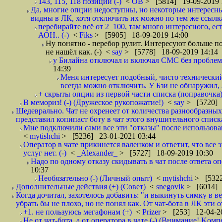
143, 115, 118 позиции (-)
<
ОВ
> [5814] 19-09-2019 
Да, многие опции недоступны, но некоторые интересн
видны в ЛК, хотя отключить их можно по тем же ссылка
перебирайте всё от 2_100, там много интересного, 
АОН.. (-)
<
Fiks
> [5905] 18-09-2019 14:00
Ну понятно - перебор рулит. Интересуют больше п
не нашёл как. (-)
<
say
> [5778] 18-09-2019 14:14
у Билайна отключал и включал СМС без проблем п
14:39
Меня интересует подобный, чисто технический
всегда можно отключить. У Бзи не обнаружил, 
+ скрыты опции из первой части списка (поправочка).
В мемориз! (-) (Дружеское рукопожатие!)
<
say
> [5720] 
Шедеврально. Чат не охренеет от количества разнообразны
представил копипаст боту в чат этого внушительного списка.
Мне подключили сами все эти "отказы" после использова
<
mytishchi
> [5236] 23-01-2021 03:44
Оператор в чате прикинется валенком и ответит, что все 
услуг нет. (-)
<
_Alexander_
> [5727] 18-09-2019 10:30
Надо по одному отказу скидывать в чат после ответа о
10:37
Необязательно (-) (Личный опыт)
<
mytishchi
> [5322
Дополнительные действия (+) (Совет)
<
snegovik
> [6014] 
Когда дочитал, захотелось добавить: "и выкинуть симку в в
убрать бы не плохо, но не понял как. От чат-бота в ЛК эти о
+1. не пользуюсь мегафонам (+)
<
Prizer
> [253] 12-04-2
Не от чат-бота, а от оператора в чате (-) (Внимание! Kом