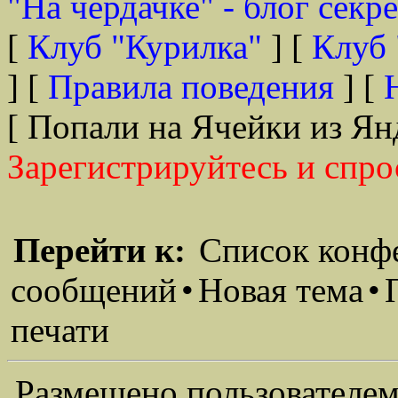
"На чердачке" - блог секр
[
Клуб "Курилка"
] [
Клуб 
] [
Правила поведения
] [
[ Попали на Ячейки из Ян
Зарегистрируйтесь и спро
Перейти к:
Список конф
сообщений
•
Новая тема
•
печати
Размещено пользователем