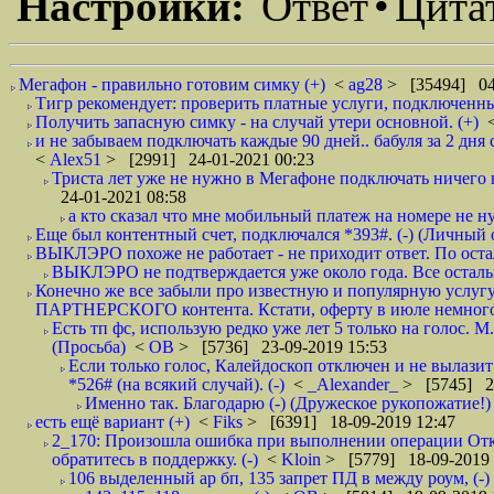
Настройки:
Ответ
•
Цита
Мегафон - правильно готовим симку (+)
<
ag28
> [35494] 04
Тигр рекомендует: проверить платные услуги, подключенные
Получить запасную симку - на случай утери основной. (+)
и не забываем подключать каждые 90 дней.. бабуля за 2 дня 
<
Alex51
> [2991] 24-01-2021 00:23
Триста лет уже не нужно в Мегафоне подключать ничего 
24-01-2021 08:58
а кто сказал что мне мобильный платеж на номере не нуж
Еще был контентный счет, подключался *393#. (-) (Личный 
ВЫКЛЭРО похоже не работает - не приходит ответ. По остал
ВЫКЛЭРО не подтверждается уже около года. Все осталь
Конечно же все забыли про известную и популярную услугу 
ПАРТНЕРСКОГО контента. Кстати, оферту в июле немного 
Есть тп фс, использую редко уже лет 5 только на голос. М
(Просьба)
<
ОВ
> [5736] 23-09-2019 15:53
Если только голос, Калейдоскоп отключен и не вылазит
*526# (на всякий случай). (-)
<
_Alexander_
> [5745] 2
Именно так. Благодарю (-) (Дружеское рукопожатие!)
есть ещё вариант (+)
<
Fiks
> [6391] 18-09-2019 12:47
2_170: Произошла ошибка при выполнении операции Отк
обратитесь в поддержку. (-)
<
Kloin
> [5779] 18-09-2019 
106 выделенный ар бп, 135 запрет ПД в между роум, (-)