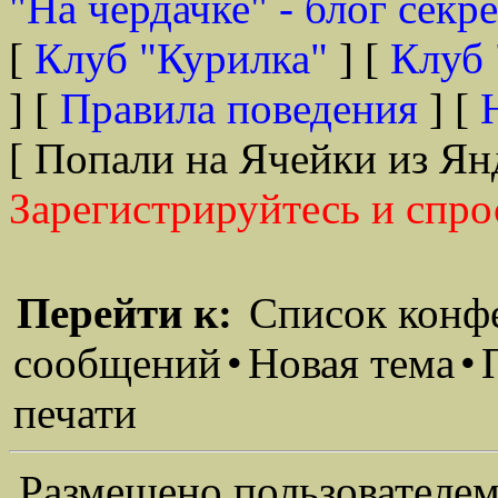
"На чердачке" - блог секр
[
Клуб "Курилка"
] [
Клуб 
] [
Правила поведения
] [
[ Попали на Ячейки из Ян
Зарегистрируйтесь и спро
Перейти к:
Список конф
сообщений
•
Новая тема
•
печати
Размещено пользователем