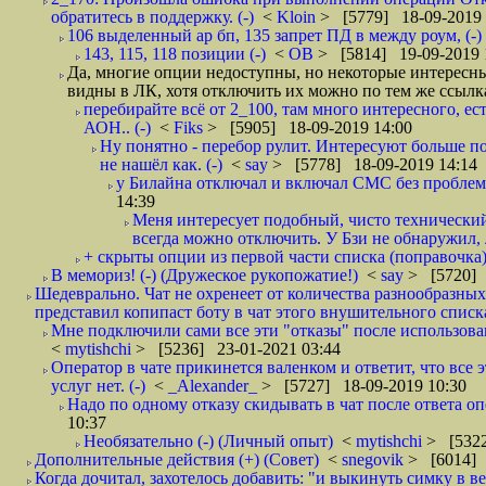
обратитесь в поддержку. (-)
<
Kloin
> [5779] 18-09-2019 
106 выделенный ар бп, 135 запрет ПД в между роум, (-)
143, 115, 118 позиции (-)
<
ОВ
> [5814] 19-09-2019 
Да, многие опции недоступны, но некоторые интересн
видны в ЛК, хотя отключить их можно по тем же ссылка
перебирайте всё от 2_100, там много интересного, 
АОН.. (-)
<
Fiks
> [5905] 18-09-2019 14:00
Ну понятно - перебор рулит. Интересуют больше п
не нашёл как. (-)
<
say
> [5778] 18-09-2019 14:14
у Билайна отключал и включал СМС без проблем п
14:39
Меня интересует подобный, чисто технический
всегда можно отключить. У Бзи не обнаружил, 
+ скрыты опции из первой части списка (поправочка).
В мемориз! (-) (Дружеское рукопожатие!)
<
say
> [5720] 
Шедеврально. Чат не охренеет от количества разнообразны
представил копипаст боту в чат этого внушительного списка.
Мне подключили сами все эти "отказы" после использова
<
mytishchi
> [5236] 23-01-2021 03:44
Оператор в чате прикинется валенком и ответит, что все 
услуг нет. (-)
<
_Alexander_
> [5727] 18-09-2019 10:30
Надо по одному отказу скидывать в чат после ответа о
10:37
Необязательно (-) (Личный опыт)
<
mytishchi
> [5322
Дополнительные действия (+) (Совет)
<
snegovik
> [6014] 
Когда дочитал, захотелось добавить: "и выкинуть симку в в