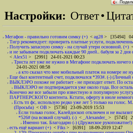
Подел
Настройки:
Ответ
•
Цита
Мегафон - правильно готовим симку (+)
<
ag28
> [35494] 04
Тигр рекомендует: проверить платные услуги, подключенные
Получить запасную симку - на случай утери основной. (+)
и не забываем подключать каждые 90 дней.. бабуля за 2 дня 
<
Alex51
> [2991] 24-01-2021 00:23
Триста лет уже не нужно в Мегафоне подключать ничего 
24-01-2021 08:58
а кто сказал что мне мобильный платеж на номере не нуж
Еще был контентный счет, подключался *393#. (-) (Личный 
ВЫКЛЭРО похоже не работает - не приходит ответ. По остал
ВЫКЛЭРО не подтверждается уже около года. Все осталь
Конечно же все забыли про известную и популярную услугу 
ПАРТНЕРСКОГО контента. Кстати, оферту в июле немного 
Есть тп фс, использую редко уже лет 5 только на голос. М
(Просьба)
<
ОВ
> [5736] 23-09-2019 15:53
Если только голос, Калейдоскоп отключен и не вылазит
*526# (на всякий случай). (-)
<
_Alexander_
> [5745] 2
Именно так. Благодарю (-) (Дружеское рукопожатие!)
есть ещё вариант (+)
<
Fiks
> [6391] 18-09-2019 12:47
2_170: Произошла ошибка при выполнении операции Отк