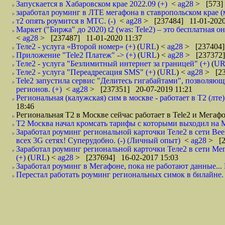
Запускается в Хабаровском крае 2022.09 (+)
<
ag28
> [573]
заработал роуминг в ЛТЕ мегафона в ставропольском крае (м
т2 опять роумится в МТС. (-)
<
ag28
> [237484] 11-01-2020
Маркет ("Биржа" до 2020) t2 (was: Tele2) – это бесплатная
<
ag28
> [237487] 11-01-2020 11:37
Теле2 - услуга «Второй номер» (+)
(
URL
) <
ag28
> [237404]
Приложение "Tele2 Платеж" -> (+)
(
URL
) <
ag28
> [237372]
Теле2 - услуга "Безлимитный интернет за границей" (+)
(
UR
Теле2 - услуга "Переадресация SMS" (+)
(
URL
) <
ag28
> [23
Tele2 запустила сервис "Делитесь гигабайтами", позволяющ
регионов. (+)
<
ag28
> [237351] 20-07-2019 11:21
Региональная (калужская) сим в москве - работает в Т2 (лте) и
18:46
Региональная Т2 в Москве сейчас работает в Tele2 и Мегафон
Т2 Москва начал кромсать тарифы с которыми выходил на М
Заработал роуминг региональной карточки Теле2 в сети Be
всех 3G сетях! Суперудобно. (-) (Личный опыт)
<
ag28
> [2
Заработал роуминг региональной карточки Теле2 в сети М
(+)
(
URL
) <
ag28
> [237694] 16-02-2017 15:03
Заработал роуминг в Мегафоне, пока не работают данные...
Перестал работать роуминг региональных симок в билайне. 