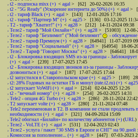
t2 - подписка mixx (+)
<
agal
> [62] 20-02-2026 16:35
t2 - "5G Ready" (Ускорение интернета до 50%) (+)
<
agal
> [
t2 - тариф Black (+)
<
agal
> [143] 12-01-2026 17:16
t2 - тариф "Партнер М" (+)
<
ag25
> [136] 03-12-2025 11:3
Т2 - тариф "Хватит!" (+)
<
ag28
> [212] 14-11-2024 09:38
Теле2 - тариф "Мой Онлайн+" (+)
<
ag28
> [51003] 12-08-
Теле2 - тариф "Безлимит" ("Мой безлимит"
- обсуждение 
Теле2 - тариф Премиум (+)
<
ag28
> [64941] 11-07-2019 09
Теле2 - тариф "Социальный" (+)
<
ag28
> [64954] 18-06-20
Теле2 - Тариф "Говорит Москва" (+)
<
ag28
> [64641] 18-0
t2 - Блокировка входящих SMS из‑за границы - Заблокируе
(+)
<
agal
> [239] 17-07-2025 17:45
t2 - Блокировка входящих звонков из‑за границы - Заблоки
дозвониться (+)
<
agal
> [187] 17-07-2025 17:44
t2 запустился в Ставропольском крае (+)
<
ag25
> [189] 28-
t2: 28% Годовых на остатки ГБ и минут (rate.t2.ru) (+)
<
ag2
t2 запускает VoWiFi (+)
<
agal
> [214] 02-04-2025 12:26
t2 - "вечный номер" (+)
<
ag28
> [254] 26-02-2025 14:31
Tele2 - опция 4G Turbo (+)
<
ag28
> [286] 28-11-2024 22:42
T2 запускает volte (+)
<
ag28
> [280] 21-11-2024 07:48
Tele2 переименован в T2. В компании не стали продлевать п
необходимости (+)
<
agal
> [321] 04-09-2024 15:09
Tele2 обогнал «Билайн» по количеству абонентов (+)
(
URL
)
Теле2 - VoLTE (+)
<
agal
> [531] 12-04-2023 02:43
Теле2 - услуга / пакет "30 SMS в Европе и СНГ" на 90 дней з
Комиссия за пополнение... (+)
<
ag28
> [447] 07-03-2023 2