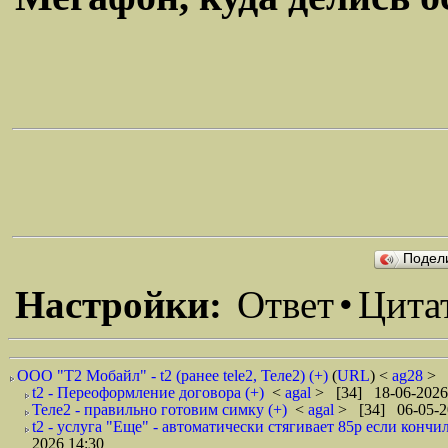
Подел
Настройки:
Ответ
•
Цита
ООО "Т2 Мобайл" - t2 (ранее tele2, Теле2) (+)
(
URL
) <
ag28
> 
t2 - Переоформление договора (+)
<
agal
> [34] 18-06-2026
Теле2 - правильно готовим симку (+)
<
agal
> [34] 06-05-2
t2 - услуга "Еще" - автоматически стягивает 85р если кончи
2026 14:30