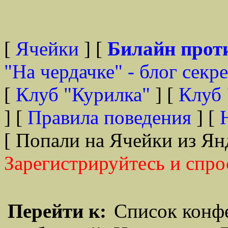
[
Ячейки
] [
Билайн прот
"На чердачке" - блог секр
[
Клуб "Курилка"
] [
Клуб 
] [
Правила поведения
] [
[ Попали на Ячейки из Ян
Зарегистрируйтесь и спро
Перейти к:
Список конф