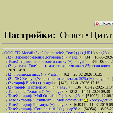
Подел
Настройки:
Ответ
•
Цита
ООО "Т2 Мобайл" - t2 (ранее tele2, Теле2) (+)
(
URL
) <
ag28
> 
t2 - Переоформление договора (+)
<
agal
> [34] 18-06-2026
Теле2 - правильно готовим симку (+)
<
agal
> [34] 06-05-2
t2 - услуга "Еще" - автоматически стягивает 85р если кончи
2026 14:30
t2 - подписка mixx (+)
<
agal
> [62] 20-02-2026 16:35
t2 - "5G Ready" (Ускорение интернета до 50%) (+)
<
agal
> [
t2 - тариф Black (+)
<
agal
> [143] 12-01-2026 17:16
t2 - тариф "Партнер М" (+)
<
ag25
> [136] 03-12-2025 11:3
Т2 - тариф "Хватит!" (+)
<
ag28
> [212] 14-11-2024 09:38
Теле2 - тариф "Мой Онлайн+" (+)
<
ag28
> [51003] 12-08-
Теле2 - тариф "Безлимит" ("Мой безлимит"
- обсуждение 
Теле2 - тариф Премиум (+)
<
ag28
> [64941] 11-07-2019 09
Теле2 - тариф "Социальный" (+)
<
ag28
> [64954] 18-06-20