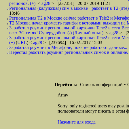
регионов. (+)
<
ag28
> [237351] 20-07-2019 11:21
Региональная (калужская) сим в москве - работает в Т2 (лте) и
18:46
Региональная Т2 в Москве сейчас работает в Tele2 и Мегафон
Т2 Москва начал кромсать тарифы с которыми выходил на М
Заработал роуминг региональной карточки Теле2 в сети Be
всех 3G сетях! Суперудобно. (-) (Личный опыт)
<
ag28
> [2
Заработал роуминг региональной карточки Теле2 в сети М
(+)
(
URL
) <
ag28
> [237694] 16-02-2017 15:03
Заработал роуминг в Мегафоне, пока не работают данные...
Перестал работать роуминг региональных симок в билайне. 
Перейти к:
Список конференций
•
Array
Sorry, only registered users may post
пользователи могут писать в этом 
Нажмите для входа