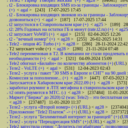
Теле2 - Тариф "Говорит Москва" (+)
<
ag28
> [64641] 18-0
t2 - Блокировка входящих SMS из‑за границы - Заблокируе
(+)
<
agal
> [243] 17-07-2025 17:45
t2 - Блокировка входящих звонков из‑за границы - Заблоки
дозвониться (+)
<
agal
> [187] 17-07-2025 17:44
t2 запустился в Ставропольском крае (+)
<
ag25
> [189] 28-
t2: 28% Годовых на остатки ГБ и минут (rate.t2.ru) (+)
<
ag2
t2 запускает VoWiFi (+)
<
agal
> [215] 02-04-2025 12:26
t2 - "вечный номер" (+)
<
ag28
> [255] 26-02-2025 14:31
Tele2 - опция 4G Turbo (+)
<
ag28
> [286] 28-11-2024 22:42
T2 запускает volte (+)
<
ag28
> [280] 21-11-2024 07:48
Tele2 переименован в T2. В компании не стали продлевать п
необходимости (+)
<
agal
> [321] 04-09-2024 15:09
Tele2 обогнал «Билайн» по количеству абонентов (+)
(
URL
)
Теле2 - VoLTE (+)
<
agal
> [531] 12-04-2023 02:43
Теле2 - услуга / пакет "30 SMS в Европе и СНГ" на 90 дней з
Комиссия за пополнение... (+)
<
ag28
> [447] 07-03-2023 2
Запускается в Хабаровском крае 2022.09 (+)
<
ag28
> [573]
заработал роуминг в ЛТЕ мегафона в ставропольском крае (м
т2 опять роумится в МТС. (-)
<
ag28
> [237484] 11-01-2020
Маркет ("Биржа" до 2020) t2 (was: Tele2) – это бесплатная
<
ag28
> [237487] 11-01-2020 11:37
Теле2 - услуга «Второй номер» (+)
(
URL
) <
ag28
> [237404]
Приложение "Tele2 Платеж" -> (+)
(
URL
) <
ag28
> [237372]
Теле2 - услуга "Безлимитный интернет за границей" (+)
(
UR
Теле2 - услуга "Переадресация SMS" (+)
(
URL
) <
ag28
> [23
Tele2 запустила сервис "Делитесь гигабайтами", позволяющ