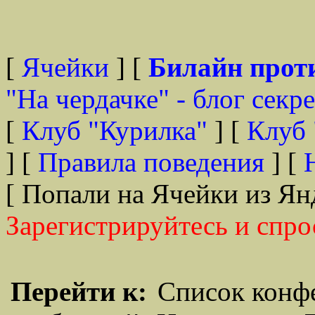
[
Ячейки
] [
Билайн прот
"На чердачке" - блог секр
[
Клуб "Курилка"
] [
Клуб 
] [
Правила поведения
] [
[ Попали на Ячейки из Ян
Зарегистрируйтесь и спро
Перейти к:
Список конф