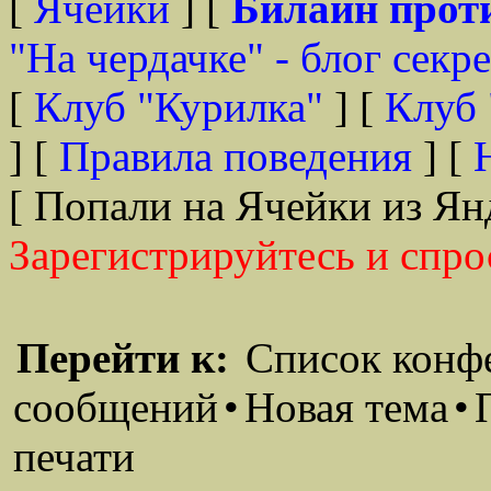
[
Ячейки
] [
Билайн прот
"На чердачке" - блог секр
[
Клуб "Курилка"
] [
Клуб 
] [
Правила поведения
] [
[ Попали на Ячейки из Ян
Зарегистрируйтесь и спро
Перейти к:
Список конф
сообщений
•
Новая тема
•
печати