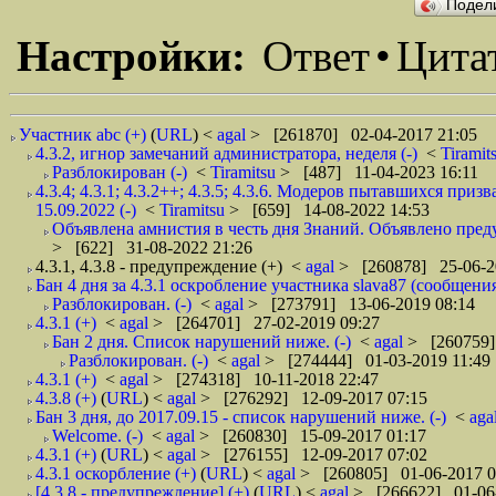
Подел
Настройки:
Ответ
•
Цита
Участник abc (+)
(
URL
) <
agal
> [261870] 02-04-2017 21:05
4.3.2, игнор замечаний администратора, неделя (-)
<
Tiramit
Разблокирован (-)
<
Tiramitsu
> [487] 11-04-2023 16:11
4.3.4; 4.3.1; 4.3.2++; 4.3.5; 4.3.6. Модеров пытавшихся при
15.09.2022 (-)
<
Tiramitsu
> [659] 14-08-2022 14:53
Объявлена амнистия в честь дня Знаний. Объявлено пред
> [622] 31-08-2022 21:26
4.3.1, 4.3.8 - предупреждение (+)
<
agal
> [260878] 25-06-2
Бан 4 дня за 4.3.1 оскробление участника slava87 (сообщения
Разблокирован. (-)
<
agal
> [273791] 13-06-2019 08:14
4.3.1 (+)
<
agal
> [264701] 27-02-2019 09:27
Бан 2 дня. Список нарушений ниже. (-)
<
agal
> [260759]
Разблокирован. (-)
<
agal
> [274444] 01-03-2019 11:49
4.3.1 (+)
<
agal
> [274318] 10-11-2018 22:47
4.3.8 (+)
(
URL
) <
agal
> [276292] 12-09-2017 07:15
Бан 3 дня, до 2017.09.15 - список нарушений ниже. (-)
<
aga
Welcome. (-)
<
agal
> [260830] 15-09-2017 01:17
4.3.1 (+)
(
URL
) <
agal
> [276155] 12-09-2017 07:02
4.3.1 оскорбление (+)
(
URL
) <
agal
> [260805] 01-06-2017 0
[4.3.8 - предупреждение] (+)
(
URL
) <
agal
> [266622] 01-06