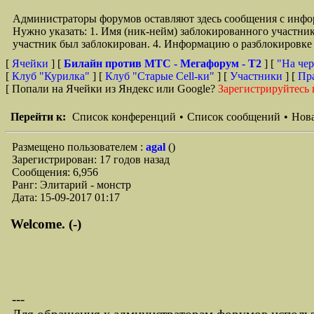
Администраторы форумов оставляют здесь сообщения с инфо
Нужно указать: 1. Имя (ник-нейм) заблокированного участни
участник был заблокирован. 4. Информацию о разблокировке 
[
Ячейки
] [
Билайн против МТС - Мегафорум - T2
]
[
"На чер
[
Клуб "Курилка"
] [
Клуб "Старые Сell-ки"
] [
Участники
] [
Пр
[ Попали на Ячейки из Яндекс или Google?
Зарегистрируйтесь 
Перейти к:
Список конференций
•
Список сообщений
•
Нова
Размещено пользователем :
agal
()
Зарегистрирован: 17 годов назад
Сообщения: 6,956
Ранг: Элитарий - монстр
Дата: 15-09-2017 01:17
Welcome. (-)
---