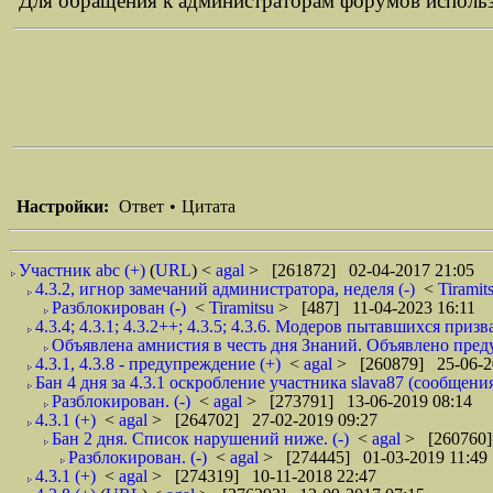
Для обращения к администраторам форумов использ
Настройки:
Ответ
•
Цитата
Участник abc (+)
(
URL
) <
agal
> [261872] 02-04-2017 21:05
4.3.2, игнор замечаний администратора, неделя (-)
<
Tiramit
Разблокирован (-)
<
Tiramitsu
> [487] 11-04-2023 16:11
4.3.4; 4.3.1; 4.3.2++; 4.3.5; 4.3.6. Модеров пытавшихся приз
Объявлена амнистия в честь дня Знаний. Объявлено пред
4.3.1, 4.3.8 - предупреждение (+)
<
agal
> [260879] 25-06-2
Бан 4 дня за 4.3.1 оскробление участника slava87 (сообщения
Разблокирован. (-)
<
agal
> [273791] 13-06-2019 08:14
4.3.1 (+)
<
agal
> [264702] 27-02-2019 09:27
Бан 2 дня. Список нарушений ниже. (-)
<
agal
> [260760]
Разблокирован. (-)
<
agal
> [274445] 01-03-2019 11:49
4.3.1 (+)
<
agal
> [274319] 10-11-2018 22:47