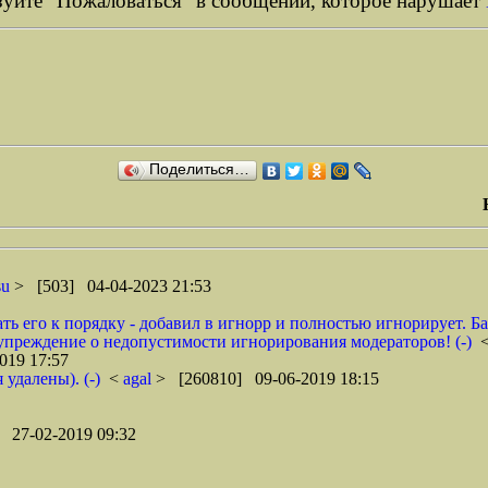
уйте "Пожаловаться" в сообщении, которое нарушает
Поделиться…
su
> [503] 04-04-2023 21:53
вать его к порядку - добавил в игнорр и полностью игнорирует. Бан
упреждение о недопустимости игнорирования модераторов! (-)
019 17:57
 удалены). (-)
<
agal
> [260810] 09-06-2019 18:15
 27-02-2019 09:32