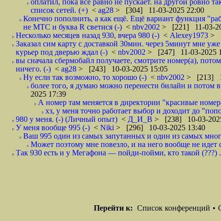
оплатил, пока все равно не пускает. на другой ровно т
список сетей. (+)
<
ag28
> [304] 11-03-2025 22:00
Конечно пополнить, а как ещё. Ещё вариант функция "раб
не МТС и буква R светися (-)
<
nbv2002
> [221] 11-03-20
Несколько месяцев назад 930, вчера 980 (-)
<
Alexey1973
> 
Заказал сим карту с доставкой 30мин. через 5минут мне уже 
курьер под дверью ждал (-)
<
nbv2002
> [247] 11-03-2025 
вы сначала сбермобайл получаете, смотрите номер(а), потом
ничего. (-)
<
ag28
> [243] 10-03-2025 15:05
Ну если так возможно, то хорошо (-)
<
nbv2002
> [213] 1
более того, я думаю можно перенести билайн и потом вы
2025 17:39
А номер там меняется в директории "красивые номера"
хз, у меня точно работает выбор и доходит до "попо
980 у меня. (-) (Личный опыт)
<
Д_И_В
> [238] 10-03-202
У меня вообще 995 (-)
<
Niki
> [296] 10-03-2025 13:40
Ваш 995 один из самых запутанных и один из самых мно
Может поэтому мне повезло, и на него вообще не идет сп
Так 930 есть и у Мегафона — пойди-пойми, кто такой (???) ...
Перейти к:
Список конференций
•