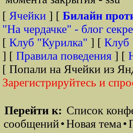
[
Ячейки
] [
Билайн прот
"На чердачке" - блог секр
[
Клуб "Курилка"
] [
Клуб 
] [
Правила поведения
] [
[ Попали на Ячейки из Ян
Зарегистрируйтесь и спро
Перейти к:
Список конф
сообщений
•
Новая тема
•