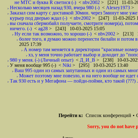
не МТС и буква R светися (-)
<
nbv2002
> [221] 11-03-20
Несколько месяцев назад 930, вчера 980 (-)
<
Alexey1973
> 
Заказал сим карту с доставкой 30мин. через 5минут мне уже 
курьер под дверью ждал (-)
<
nbv2002
> [247] 11-03-2025 
вы сначала сбермобайл получаете, смотрите номер(а), потом
ничего. (-)
<
ag28
> [243] 10-03-2025 15:05
Ну если так возможно, то хорошо (-)
<
nbv2002
> [213] 1
более того, я думаю можно перенести билайн и потом вы
2025 17:39
А номер там меняется в директории "красивые номера"
хз, у меня точно работает выбор и доходит до "попо
980 у меня. (-) (Личный опыт)
<
Д_И_В
> [238] 10-03-202
У меня вообще 995 (-)
<
Niki
> [295] 10-03-2025 13:40
Ваш 995 один из самых запутанных и один из самых мно
Может поэтому мне повезло, и на него вообще не идет сп
Так 930 есть и у Мегафона — пойди-пойми, кто такой (???) ...
Перейти к:
Список конференций
•
Sorry, you do not have p