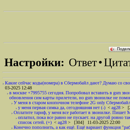
Подел
Настройки:
Ответ
•
Цита
Какие сейчас коды(номера) в Сбермобайл дают? Думаю со сво
03-2025 12:48
в москве +7995755 сегодня. Попробовал вставить в gsm звон
обновления сим карты прилетели, но gsm звонилке не помог
У меня в старом кнопочном телефоне 2G only Сбермобайл 
у меня первая симка да, сегодняшняя нет (-)
<
ag28
> [
Оплатите тариф, у меня все работает в звонилке. Пишет 
оплатил, пока все равно не пускает. на другой ровно т
список сетей. (+)
<
ag28
> [304] 11-03-2025 22:00
Конечно пополнить, а как ещё. Ещё вариант функция "раб