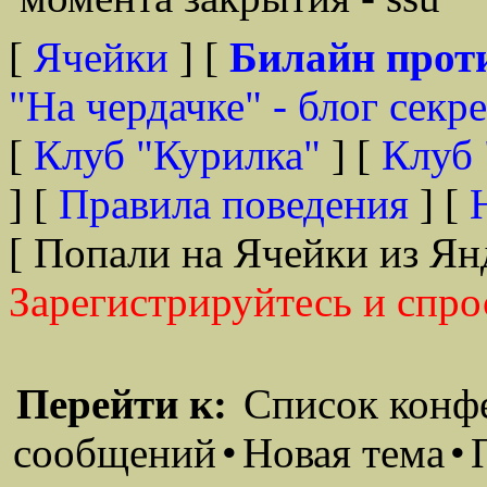
[
Ячейки
] [
Билайн прот
"На чердачке" - блог секр
[
Клуб "Курилка"
] [
Клуб 
] [
Правила поведения
] [
[ Попали на Ячейки из Ян
Зарегистрируйтесь и спро
Перейти к:
Список конф
сообщений
•
Новая тема
•