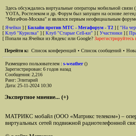
Здесь обсуждались виртуальные операторы мобильной свя
YOTA, Ростелеком и др. Форум был запущен на основе легенд
"МегаФон-Москва" и являлся первым неофициальным форумом 
[
Ячейки
] [
Билайн против МТС - Мегафорум - T2
]
[
"На чер
[
Клуб "Курилка"
] [
Клуб "Старые Сell-ки"
] [
Участники
] [
Пр
[ Попали на Ячейки из Яндекс или Google?
Зарегистрируйтесь 
Перейти к:
Список конференций
•
Список сообщений
•
Нова
Размещено пользователем :
s-weather
()
Зарегистрирован: 6 годов назад
Сообщения: 2,216
Ранг: Элитарий
Дата: 25-11-2024 10:30
Экспертное мнение... (+)
МАТРИКС мобайл (ООО «Матрикс телеком») – опера
виртуальных сетей подвижной радиотелефонной св