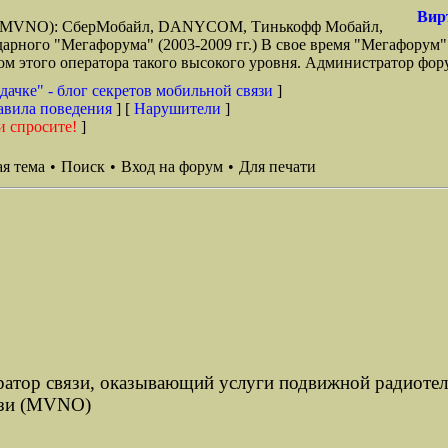
Вир
зи (MVNO): СберМобайл, DANYCOM, Тинькофф Мобайл,
арного "Мегафорума" (2003-2009 гг.) В свое время "Мегафорум"
этого оператора такого высокого уровня. Администратор фору
дачке" - блог секретов мобильной связи
]
авила поведения
] [
Нарушители
]
и спросите!
]
я тема
•
Поиск
•
Вход на форум
•
Для печати
тор связи, оказывающий услуги подвижной радиотеле
язи (MVNO)