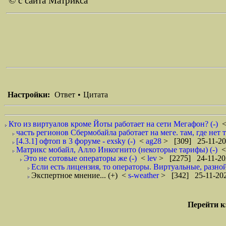
© с сайта Матрикса
Настройки:
Ответ
•
Цитата
Кто из виртуалов кроме Йоты работает на сети Мегафон? (-)
часть регионов Сбермобайла работает на меге. там, где нет т2
[4.3.1] офтоп в 3 форуме - exsky (-)
<
ag28
> [309] 25-11-20
Матрикс мобайл, Алло Инкогнито (некоторые тарифы) (-)
Это не сотовые операторы же (-)
<
lev
> [2275] 24-11-20
Если есть лицензия, то операторы. Виртуальные, разной
Экспертное мнение... (+)
<
s-weather
> [342] 25-11-202
Перейти к