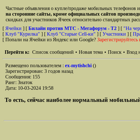
Частные объявления о купле/продаже мобильных телефонов и
на сторонние сайты, кроме официальных сайтов произво
скидках для участников Ячеек относительно стандартных ра
[
Ячейки
] [
Билайн против МТС - Мегафорум - T2
]
[
"На чер
[
Клуб "Курилка"
] [
Клуб "Старые Сell-ки"
] [
Участники
] [
Пр
[ Попали на Ячейки из Яндекс или Google?
Зарегистрируйтесь 
Перейти к:
Список сообщений
•
Новая тема
•
Поиск
•
Вход 
Размещено пользователем :
ex-mytishchi
()
Зарегистрирован: 3 годов назад
Сообщения: 155
Ранг: Знаток
Дата: 10-03-2024 19:58
То есть, сейчас наиболее нормальный мобильный