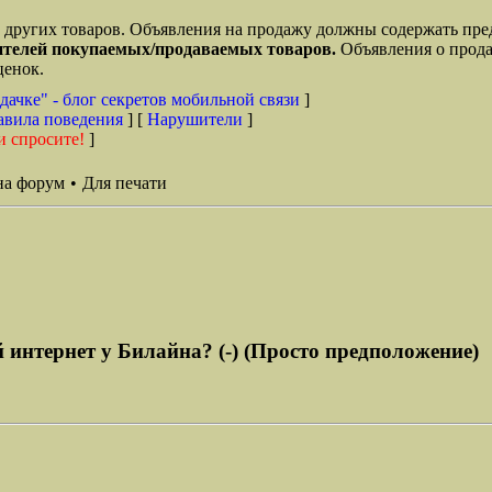
 других товаров. Объявления на продажу должны содержать пр
дителей покупаемых/продаваемых товаров.
Объявления о прода
сценок.
дачке" - блог секретов мобильной связи
]
авила поведения
] [
Нарушители
]
и спросите!
]
на форум
•
Для печати
 интернет у Билайна? (-) (Просто предположение)