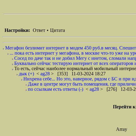
Настройки:
Ответ
•
Цитата
Мегафон безлимит интернет в модем 450 руб.в месяц. Спешите 
... пока есть интернет у мегафона, в москве что-то уже на уро
Сосед по даче так и не добил Мегу с инетом, сломали нап
Буквально сейчас тестирую интернет от всех операторов и
То есть, сейчас наиболее нормальный мобильный интерне
дык (+)
<
ag28
> [353] 11-03-2024 18:27
Нихрена себе... Но это, наверное, рядом с БС и при 
Даже в центре могут быть помещения, где прилична
по ссылкам есть ответы (-)
<
ag28
> [276] 12-03-2
Перейти к
Array