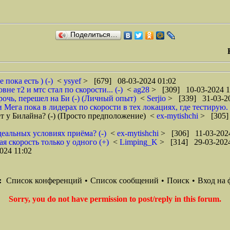
Поделиться…
пока есть ) (-)
<
ysyef
> [679] 08-03-2024 01:02
вне т2 и мтс стал по скорости... (-)
<
ag28
> [309] 10-03-2024 1
рочь, перешел на Би (-) (Личный опыт)
<
Serjio
> [339] 31-03-20
 Мега пока в лидерах по скорости в тех локациях, где тестирую.
т у Билайна? (-) (Просто предположение)
<
ex-mytishchi
> [305]
идеальных условиях приёма? (-)
<
ex-mytishchi
> [306] 11-03-2024
я скорость только у одного (+)
<
Limping_K
> [314] 29-03-2024
024 11:02
:
Список конференций
•
Список сообщений
•
Поиск
•
Вход на 
Sorry, you do not have permission to post/reply in this forum.