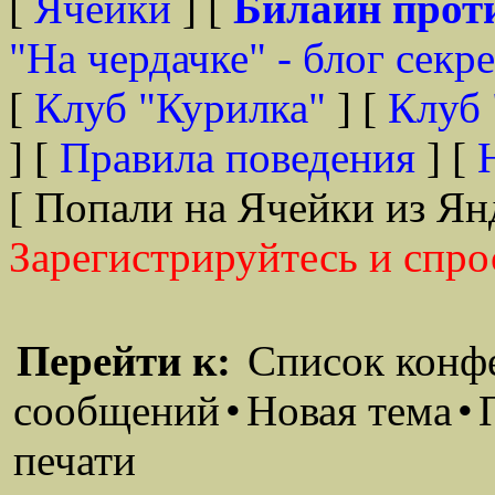
[
Ячейки
] [
Билайн прот
"На чердачке" - блог секр
[
Клуб "Курилка"
] [
Клуб 
] [
Правила поведения
] [
[ Попали на Ячейки из Ян
Зарегистрируйтесь и спро
Перейти к:
Список конф
сообщений
•
Новая тема
•
печати