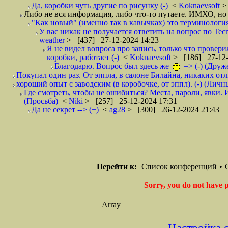
Да, коробки чуть другие по рисунку (-)
<
Koknaevsoft
>
Либо не вся информация, либо что-то путаете. ИМХО, но 
"Как новый" (именно так в кавычках) это терминология 
У вас никак не получается ответить на вопрос по Tecno
weather
> [437] 27-12-2024 14:23
Я не видел вопроса про запись, только что провер
коробки, работает (-)
<
Koknaevsoft
> [186] 27-12-
Благодарю. Вопрос был здесь же
=> (-) (Друж
Покупал один раз. От эппла, в салоне Билайна, никаких отли
хороший опыт с заводским (в коробочке, от эппл). (-) (Лич
Где смотреть, чтобы не ошибиться? Места, пароли, явки. 
(Просьба)
<
Niki
> [257] 25-12-2024 17:31
Да не секрет --> (+)
<
ag28
> [300] 26-12-2024 21:43
Перейти к:
Список конференций
•
Sorry, you do not have p
Array