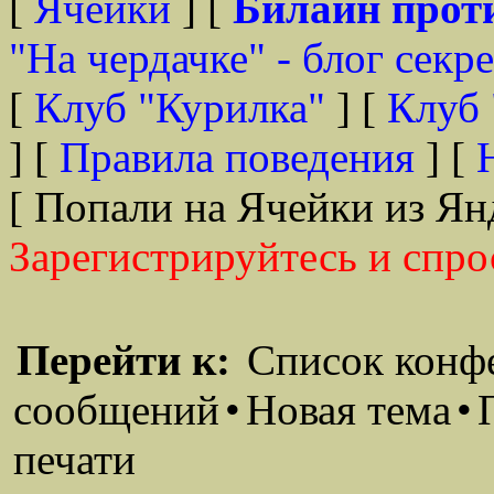
[
Ячейки
] [
Билайн прот
"На чердачке" - блог секр
[
Клуб "Курилка"
] [
Клуб 
] [
Правила поведения
] [
[ Попали на Ячейки из Ян
Зарегистрируйтесь и спро
Перейти к:
Список конф
сообщений
•
Новая тема
•
печати