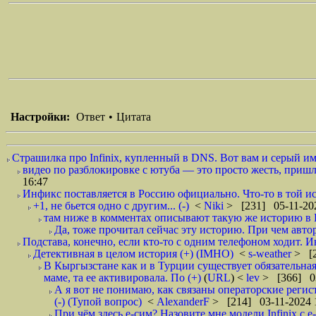
Настройки:
Ответ
•
Цитата
Страшилка про Infinix, купленный в DNS. Вот вам и серый им
видео по разблокировке с ютуба — это просто жесть, пришл
16:47
Инфикс поставляется в Россию официально. Что-то в той ист
+1, не бьется одно с другим... (-)
<
Niki
> [231] 05-11-20
там ниже в комментах описывают такую же историю в Ег
Да, тоже прочитал сейчас эту историю. При чем автор
Подстава, конечно, если кто-то с одним телефоном ходит. И
Детективная в целом история (+) (IMHO)
<
s-weather
> [2
В Кыргызстане как и в Турции существует обязательная
маме, та ее активировала. По (+)
(
URL
) <
lev
> [366] 03
А я вот не понимаю, как связаны операторские регис
(-) (Тупой вопрос)
<
AlexanderF
> [214] 03-11-2024 
При чём здесь е-сим? Назовите мне модели Infinix с е-