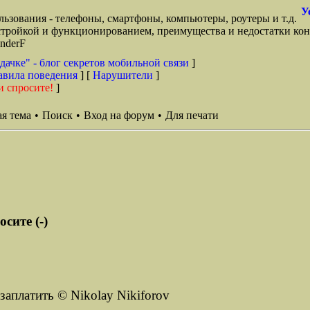
У
ьзования - телефоны, смартфоны, компьютеры, роутеры и т.д.
стройкой и функционированием, преимущества и недостатки кон
anderF
дачке" - блог секретов мобильной связи
]
авила поведения
] [
Нарушители
]
и спросите!
]
я тема
•
Поиск
•
Вход на форум
•
Для печати
сите (-)
заплатить © Nikolay Nikiforov