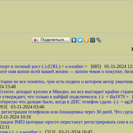
Поделиться…
порт в полный рост (-)
(
URL
) <
s-weather
> [685] 01-11-2024 12
ите нам копии всей вашей жизни — копии чеков о покупке, билет
ории не все понятно, чую есть подвох о котором автор умалчива
24 15:48
ипте. аппарат куплен в Мвидео. но все выглядит крайне странн
 утверждает, что только к вайфай подключился. (-)
<
ilia1979
> [
нтересно что дальше было, когда в ДНС телефон сдали. (-)
<
ag2
63] 03-11-2024 03:46
 регистрация телефонов или блокировка через 30 дней. Что сдел
-11-2024 10:18
трации IMEI (которые просто перестанут регистрировать сим в с
12:11
сим (-)
<
s-weather
> [313] 03-11-2024 10:45