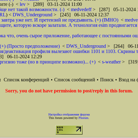
ите (-)
<
lev
> [289] 03-11-2024 11:00
ще нет такой возможности. (-)
<
medvedeff
> [287] 05-11-2024 
RL
) <
DWS_Underground
> [245] 06-11-2024 12:37
 завтра уже нет. И претензий не предъявить. (+) (IMHO)
<
medve
ите, которую вскоре залатали. А технология esim продвигается 
пока что, очень сырое приложение, работающее с постоянными ош
 (+) (Просто предположение)
<
DWS_Underground
> [264] 06-11
/деактивация профиля вылезают ошибки 1101 и 1103. Скрины т
3] 06-11-2024 12:29
ргизию тоже (но в принципе возможно)... (+)
<
s-weather
> [319
:
Список конференций
•
Список сообщений
•
Поиск
•
Вход на 
Sorry, you do not have permission to post/reply in this forum.
Настройка отображения форума
This forum powered by
Phorum
.