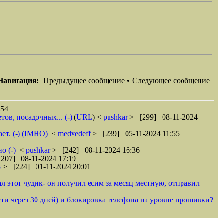
Навигация:
Предыдущее сообщение
•
Следующее сообщение
:54
ов, посадочных... (-)
(
URL
) <
pushkar
> [299] 08-11-2024
ет. (-) (IMHO)
<
medvedeff
> [239] 05-11-2024 11:55
о (-)
<
pushkar
> [242] 08-11-2024 16:36
207] 08-11-2024 17:19
8
> [224] 01-11-2024 20:01
ал этот чудик- он получил есим за месяц местную, отправил
ети через 30 дней) и блокировка телефона на уровне прошивки?