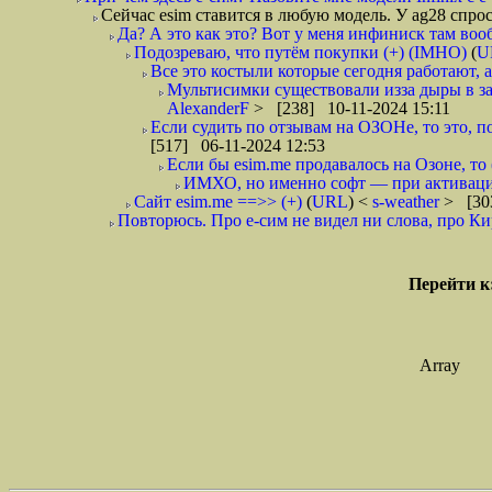
Сейчас esim ставится в любую модель. У ag28 спрос
Да? А это как это? Вот у меня инфиниск там вооб
Подозреваю, что путём покупки (+) (IMHO)
(
U
Все это костыли которые сегодня работают, а
Мультисимки существовали изза дыры в защ
AlexanderF
> [238] 10-11-2024 15:11
Если судить по отзывам на ОЗОНе, то это, 
[517] 06-11-2024 12:53
Если бы esim.me продавалось на Озоне, то
ИМХО, но именно софт — при активация
Сайт esim.me ==>> (+)
(
URL
) <
s-weather
> [30
Повторюсь. Про е-сим не видел ни слова, про Ки
Перейти к
Array