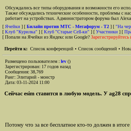
Обсуждались все типы оборудования и возможности его испол
Также обсуждались технические особенности, проблемы с на
работает на устройствах. Администратором форума был Alex
[
Ячейки
] [
Билайн против МТС - Мегафорум - T2
]
[
"На чер
[
Клуб "Курилка"
] [
Клуб "Старые Сell-ки"
] [
Участники
] [
Пр
[ Попали на Ячейки из Яндекс или Google?
Зарегистрируйтесь 
Перейти к:
Список конференций
•
Список сообщений
•
Нова
Размещено пользователем :
lev
()
Зарегистрирован: 17 годов назад
Сообщения: 38,769
Ранг: Элитарий - монстр
Дата: 03-11-2024 11:00
Сейчас esim ставится в любую модель. У ag28 спро
Потому что за все бесплатное кто-то должен в итоге 