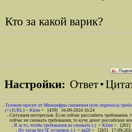
Кто за какой варик?
Подел
Настройки:
Ответ
•
Цита
Телеком просит от Минцифры снижения (или переноса) требо
(+)
(
URL
) <
Kloin
> [459] 16-09-2024 16:24
Ситуация интересная. Если сейчас расслабить требования, 
сейчас не снижать требования, то кучу денег российские ко
Я за то, чтобы требования не снижать (-)
<
Kloin
> [261] 
Ну тогда без 5Г остаемся. (-)
<
ag28
> [265] 17-09-2024