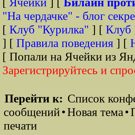
[
Ячейки
] [
Билайн прот
"На чердачке" - блог секр
[
Клуб "Курилка"
] [
Клуб 
] [
Правила поведения
] [
[ Попали на Ячейки из Ян
Зарегистрируйтесь и спро
Перейти к:
Список конф
сообщений
•
Новая тема
•
печати