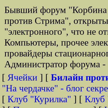
Бывший форум "Корбина
против Стрима", открыты
"электронного", что не о
Компьютеры, прочее элек
провайдеры стационарного
Администратор форума - 
[
Ячейки
] [
Билайн прот
"На чердачке" - блог секр
[
Клуб "Курилка"
] [
Клуб 