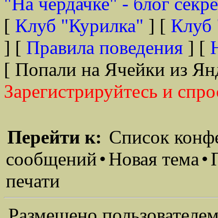
"На чердачке" - блог секр
[
Клуб "Курилка"
] [
Клуб 
] [
Правила поведения
] [
[ Попали на Ячейки из Ян
Зарегистрируйтесь и спро
Перейти к:
Список конф
сообщений
•
Новая тема
•
печати
Размещено пользователем