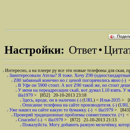
Подел
Настройки:
Ответ
•
Цита
Интересно, а на плеере ру все эти новые телефоны для ская, п
Заинтересовали Ателы? Я тоже. Хочу Z90 (одностандартный)
Z80 забавный конечно но с ценой погорячились явно (-)
В Уфе он 5900 стоит. А вот Z90 такой же, но стоит деше
У меня на переадресации скай, вот думал L10 взять. У 
ilia1979
> [852] 20-10-2013 23:18
Здесь, вроде, он в наличии (-)
(
URL
) <
Илья-2035
> [
Описание телефона на сайте производителя. (-)
(
URL
Уже нашел на сайте какую то бумажку. (-)
<
ilia1979
> [843]
Проверяй традиционные проблемы совместимости. (+)
<
Спасибо! (-)
<
ilia1979
> [872] 21-10-2013 21:13
Пожалуйста. Могу добавить разную мелочёвку, котору