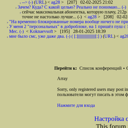
--> (-)
(
URL
) <
ag28
> [207] 02-02-2025 21:02
Зачем? Куда? С какой целью? Реально не понимаю... (-)
сейчас максимальная абонентка, которую плачу, 212р
точне не настолько лучше... (-)
<
ag28
> [208] 02-02-
"На временно блокированные номера вообще ничего не при
У меня 2 "персональных" в доброблоке, на 1 пришёл пуш с 1
Мес. (-)
<
Koknaevsoft
> [195] 28-01-2025 18:39
мне было смс, уже даже два. (-) ( [:]||||||||||||||||||||[:] )
(
URL
) <
ag2
Перейти к:
Список конференций
•
Array
Sorry, only registered users may post
пользователи могут писать в этом 
Нажмите для входа
Настройка 
This forum