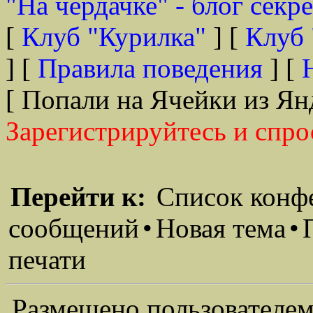
"На чердачке" - блог секр
[
Клуб "Курилка"
] [
Клуб 
] [
Правила поведения
] [
[ Попали на Ячейки из Ян
Зарегистрируйтесь и спро
Перейти к:
Список конф
сообщений
•
Новая тема
•
печати
Размещено пользователем