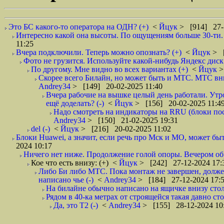
Это БС какого-то оператора на ОДН? (+)
<
Йцук
> [914] 27-
Интересно какой она высоты. По ощущениям больше 30-ти. Н
11:25
Вчера подключили. Теперь можно опознать? (+)
<
Йцук
> [
Фото не грузится. Используйте какой-нибудь Яндекс диск 
По другому. Мне видно во всех вариантах (+)
<
Йцук
>
Скорее всего Билайн, но может быть и МТС. МТС вниз
Andrey34
> [149] 20-02-2025 11:40
Вчера рабочие на вышке целый день работали. Утро
ещё доделать? (-)
<
Йцук
> [156] 20-02-2025 11:4
Надо смотреть на индикаторы на RRU (блоки посе
Andrey34
> [150] 21-02-2025 19:31
del (-)
<
Йцук
> [216] 20-02-2025 11:02
Блоки Huawei, а значит, если речь про Мск и МО, может бы
2024 10:17
Ничего нет ниже. Продолжение голой опоры. Вечером обра
Кое что есть внизу: (+)
<
Йцук
> [242] 27-12-2024 17:
Либо Би либо МТС. Пока монтаж не завершен, должен
написано чье (-)
<
Andrey34
> [184] 27-12-2024 17:
На билайне обычно написано на ящичке внизу столб
Рядом в 40-ка метрах от строящейся такая давно сто
Да, это Т2 (-)
<
Andrey34
> [155] 28-12-2024 10