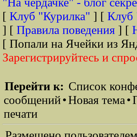
"На чердачке" - блог секр
[
Клуб "Курилка"
] [
Клуб 
] [
Правила поведения
] [
[ Попали на Ячейки из Ян
Зарегистрируйтесь и спро
Перейти к:
Список конф
сообщений
•
Новая тема
•
печати
Размещено пользователем