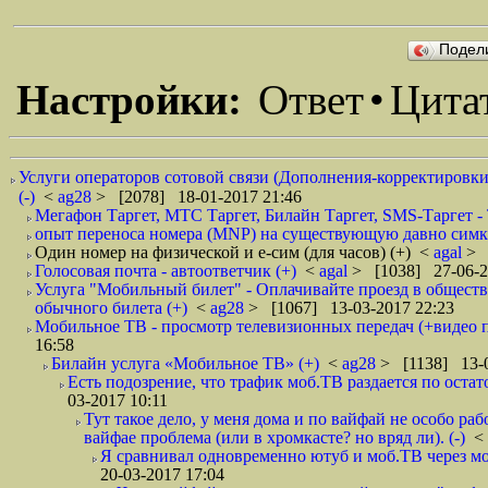
Подел
Настройки:
Ответ
•
Цита
Услуги операторов сотовой связи (Дополнения-корректировки
(-)
<
ag28
> [2078] 18-01-2017 21:46
Мегафон Таргет, МТС Таргет, Билайн Таргет, SMS-Таргет - 
опыт переноса номера (MNP) на существующую давно симк
Один номер на физической и е-сим (для часов) (+)
<
agal
> 
Голосовая почта - автоответчик (+)
<
agal
> [1038] 27-06-2
Услуга "Мобильный билет" - Оплачивайте проезд в общест
обычного билета (+)
<
ag28
> [1067] 13-03-2017 22:23
Мобильное ТВ - просмотр телевизионных передач (+видео п
16:58
Билайн услуга «Мобильное ТВ» (+)
<
ag28
> [1138] 13-0
Есть подозрение, что трафик моб.ТВ раздается по остато
03-2017 10:11
Тут такое дело, у меня дома и по вайфай не особо ра
вайфае проблема (или в хромкасте? но вряд ли). (-)
<
Я сравнивал одновременно ютуб и моб.ТВ через моб
20-03-2017 17:04