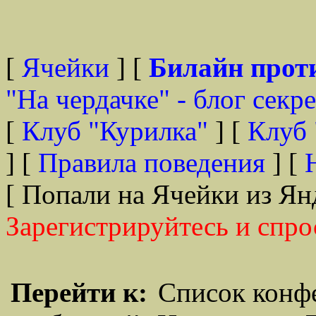
[
Ячейки
] [
Билайн прот
"На чердачке" - блог секр
[
Клуб "Курилка"
] [
Клуб 
] [
Правила поведения
] [
[ Попали на Ячейки из Ян
Зарегистрируйтесь и спро
Перейти к:
Список конф