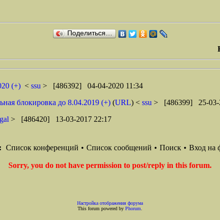
Поделиться…
020 (+)
<
ssu
> [486392] 04-04-2020 11:34
льная блокировка до 8.04.2019 (+)
(
URL
) <
ssu
> [486399] 25-03-
gal
> [486420] 13-03-2017 22:17
:
Список конференций
•
Список сообщений
•
Поиск
•
Вход на 
Sorry, you do not have permission to post/reply in this forum.
Настройка отображения форума
This forum powered by
Phorum
.