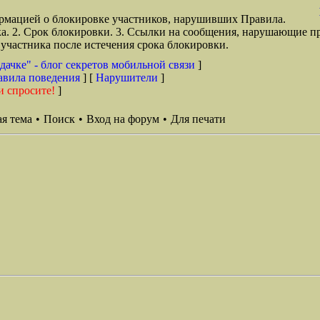
рмацией о блокировке участников, нарушивших Правила.
ка. 2. Срок блокировки. 3. Ссылки на сообщения, нарушающие п
участника после истечения срока блокировки.
дачке" - блог секретов мобильной связи
]
авила поведения
] [
Нарушители
]
и спросите!
]
я тема
•
Поиск
•
Вход на форум
•
Для печати