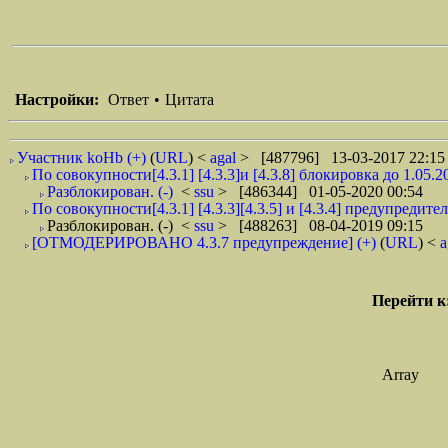
Настройки:
Ответ
•
Цитата
Участник koHb (+)
(
URL
) <
agal
> [487796] 13-03-2017 22:15
По совокупности[4.3.1] [4.3.3]и [4.3.8] блокировка до 1.05.2
Разблокирован. (-)
<
ssu
> [486344] 01-05-2020 00:54
По совокупности[4.3.1] [4.3.3][4.3.5] и [4.3.4] предупредите
Разблокирован. (-)
<
ssu
> [488263] 08-04-2019 09:15
[ОТМОДЕРИРОВАНО 4.3.7 предупреждение] (+)
(
URL
) <
a
Перейти к
Array