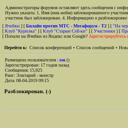
Администраторы форумов оставляют здесь сообщения с инфо
Нужно указать: 1. Имя (ник-нейм) заблокированного участни
участник был заблокирован. 4. Информацию о разблокировке 
[
Ячейки
] [
Билайн против МТС - Мегафорум - T2
]
[
"На чер
[
Клуб "Курилка"
] [
Клуб "Старые Сell-ки"
] [
Участники
] [
Пр
[ Попали на Ячейки из Яндекс или Google?
Зарегистрируйтесь 
Перейти к:
Список конференций
•
Список сообщений
•
Нова
Размещено пользователем :
ssu
()
Зарегистрирован: 17 годов назад
Сообщения: 15,925
Ранг: Элитарий - монстр
Дата: 08-04-2019 09:15
Разблокирован. (-)