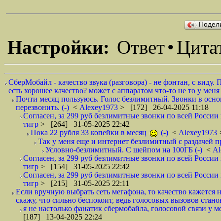
Подел
Настройки:
Ответ
•
Цита
СберМобайл - качество звука (разговора) - не фонтан, с виду.
есть хорошее качество? может с аппаратом что-то не то у меня :-
Почти месяц пользуюсь. Голос безлимитный. Звонки в осн
перезвонить. (-)
<
Alexey1973
> [172] 26-04-2025 11:18
Согласен, за 299 руб безлимитные звонки по всей России
тигр
> [264] 31-05-2025 22:42
Пока 22 рубля 33 копейки в месяц
(-)
<
Alexey1973
Так у меня еще и интернет безлимитный с раздачей пр
Условно-безлимитный. С шейпом на 100ГБ (-)
<
Al
Согласен, за 299 руб безлимитные звонки по всей России
тигр
> [154] 31-05-2025 22:42
Согласен, за 299 руб безлимитные звонки по всей России
тигр
> [215] 31-05-2025 22:11
Если вручную выбрать сеть мегафона, то качество кажется н
скажу, что сильно беспокоит, ведь голосовых вызовов станов
я не настолько фанатик сбермобайла, голосовой связи у м
[187] 13-04-2025 22:24