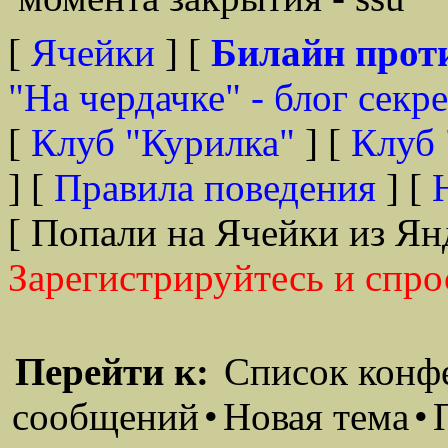
[
Ячейки
] [
Билайн прот
"На чердачке" - блог секр
[
Клуб "Курилка"
] [
Клуб 
] [
Правила поведения
] [
[ Попали на Ячейки из Ян
Зарегистрируйтесь и спро
Перейти к:
Список конф
сообщений
•
Новая тема
•