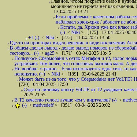
Главное, чтобы покрытие было в нужных
мобильнего интернета нет как явления. И
13-04-2025 13:21
Если проблемы с качеством работы сети
наблюдал хрюк-хряк / абонент не абоне
Кстати, да. Хрюки уже как класс за
(-)
<
Niki
> [175] 17-04-2025 06:40
+1 (-)
<
Niki
> [272] 11-04-2025 13:50
Где-то на просторах видел решение в виде отключения Асси
В общем сделал вывод - делаю вывод номеров из сберомбай
тестовую... (-)
<
ag25
> [171] 03-04-2025 18:45
Пользуюсь Сбермобайл в сетях Мегафон и т2, голос норм
устраивает. Тем более, что голосовых вызовов мало. А дв
Но вообще, странно... Если используется одна сеть, то ка
непонятно. (+)
<
Niki
> [189] 03-04-2025 21:41
Может быть из-за того, что у Сбермобайл нет VoLTE? Но
[720] 04-04-2025 17:50
Судя по личному опыту VoLTE от Т2 ухудшает качеств
2025 21:55
В Т2 качество голоса лучше чем у виртуалов? (-)
<
medve
(-)
<
medvedeff
> [351] 03-04-2025 20:02