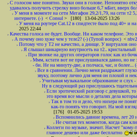
С голосом мне понятно. Звуки они в голове. Непонятно отку
удавалось получить стрелку вниз больше 6,7 мБит, вверх бол
У меня в моменте на сети Мегафон 29,2/1,79, на сети т2 5
интернете. (-)
<
Consul
> [180] 13-04-2025 13:26
У меня на роутере Сat.12 в спидтесте было под 40+ и на
2025 22:44
Качества голоса не будет. Вообще. Ни каком телефоне. Это н
А почему оно хуже чем у теле2? (-) (Тупой вопрос)
<
nbv
Потому что у Т2 не качество, а днище. У виртуалов оно 
Я слышал шикарную внутрисеть на т2.. кристальный г
При звонке на других операторов голос как из бочк
Ммм, кстати вот не прислушивался давно, но не 
- би. Не на минуту-две, а полчаса, час, и более... (
Все в сравнении. Лично меня раздражает глухо
звуку, поэтому лично для меня он плохой и не
Учитывая музыкальное образование и слух - 
Ну в следующий раз прислушаюсь тщательнее
Если эротический разговор с девушкой, то 
это время все мысли о деталях дела которы
Так в том то и дело, что нихера не пон
как-то понять что говорит. На мой взгля
[176] 01-05-2025 19:53
Вспомнились давние времена, лет 20 на
Не считая тех моментов, когда сам клиен
Коллеги по музыке, значит. Насчет "кому-т
главное дешево или даже бесплатно