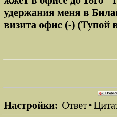
жжет в офисе до 18го" т
удержания меня в Билай
визита офис (-) (Тупой 
Подел
Настройки:
Ответ
•
Цита