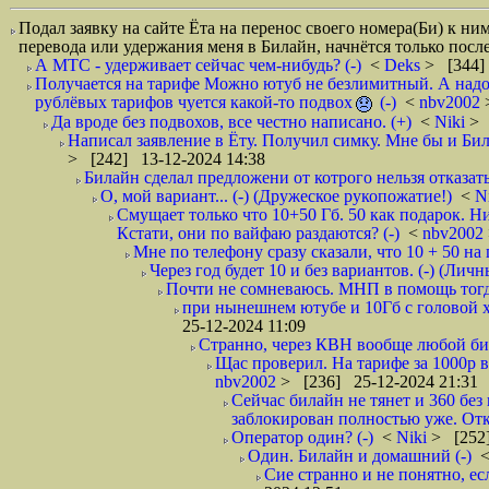
Подал заявку на сайте Ёта на перенос своего номера(Би) к ним
перевода или удержания меня в Билайн, начнётся только после
А МТС - удерживает сейчас чем-нибудь? (-)
<
Deks
> [344]
Получается на тарифе Можно ютуб не безлимитный. А надо л
рублёвых тарифов чуется какой-то подвох
(-)
<
nbv2002
Да вроде без подвохов, все честно написано. (+)
<
Niki
> 
Написал заявление в Ёту. Получил симку. Мне бы и Бил
> [242] 13-12-2024 14:38
Билайн сделал предложени от котрого нельзя отказатьс
О, мой вариант... (-) (Дружеское рукопожатие!)
<
N
Смущает только что 10+50 Гб. 50 как подарок. Н
Кстати, они по вайфаю раздаются? (-)
<
nbv2002
Мне по телефону сразу сказали, что 10 + 50 на 
Через год будет 10 и без вариантов. (-) (Лич
Почти не сомневаюсь. МНП в помощь тогда.
при нынешнем ютубе и 10Гб с головой хв
25-12-2024 11:09
Странно, через КВН вообще любой бит
Щас проверил. На тарифе за 1000р в 
nbv2002
> [236] 25-12-2024 21:31
Сейчас билайн не тянет и 360 без
заблокирован полностью уже. Отк
Оператор один? (-)
<
Niki
> [252]
Один. Билайн и домашний (-)
Сие странно и не понятно, ес