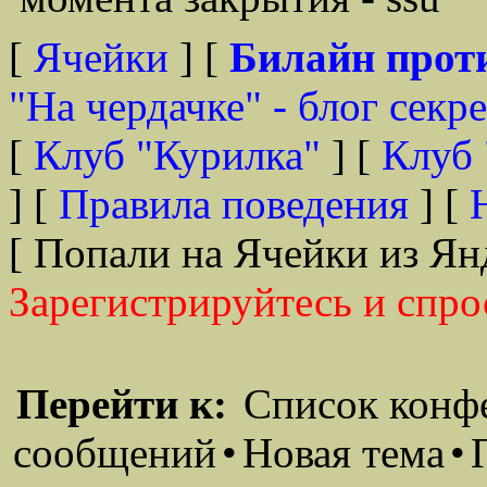
[
Ячейки
] [
Билайн прот
"На чердачке" - блог секр
[
Клуб "Курилка"
] [
Клуб 
] [
Правила поведения
] [
[ Попали на Ячейки из Ян
Зарегистрируйтесь и спро
Перейти к:
Список конф
сообщений
•
Новая тема
•