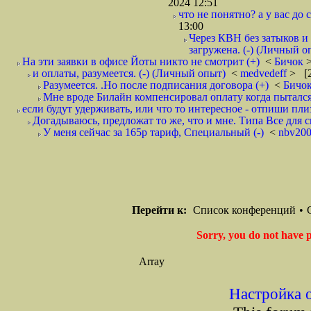
2024 12:51
что не понятно? а у вас до 
13:00
Через КВН без затыков и 
загружена. (-) (Личный о
На эти заявки в офисе Йоты никто не смотрит (+)
<
Бичок
и оплаты, разумеется. (-) (Личный опыт)
<
medvedeff
> [2
Разумеется. .Но после подписания договора (+)
<
Бичо
Мне вроде Билайн компенсировал оплату когда пытался 
если будут удерживать, или что то интересное - отпиши плиз 
Догадываюсь, предложат то же, что и мне. Типа Все для с
У меня сейчас за 165р тариф, Специальный (-)
<
nbv20
Перейти к:
Список конференций
•
Sorry, you do not have p
Array
Настройка 