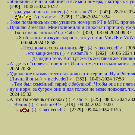
обновили личный кабинет и все мои номера, с которых я ушё
[299] 10-06-2024 10:52
ура, удалились наконец (-)
<
rustam79
> [247] 28-10-2024
(-)
<
abc
> [2209] 11-06-2024 13:24
Тоже появились мысли утащить номер из РТ в МТС, причем
Прошло 2 месяца. Мне позвонили и спросили причину ухода
Ты их на юг послал? (-)
<
abc
> [350] 08-04-2024 09:37
Я объяснил низкую скорость, отсутствие VoLTE и VoWiF
09-04-2024 18:58
Поздновато спохватились
(-)
<
medvedeff
> [308
это ваще жесть (-)
<
rustam79
> [292] 10-06-2024 1
Да ладно тебе. Вот тут жесть жестяная жестянщиков 
А где тут "горячая" новость? Или в том, что госкомпания - д
2024 20:36
Удивление вызывает что так долго это терпели. Ну а Ростеле
(Личный опыт)
<
medvedeff
> [352] 10-03-2024 17:58
Там был семейный тариф с бабушкой. Чтобы она не платил
ну и норм, за бугром они и для голоса не везде подходят, т.к. 
2024 15:32
А что ты хочешь от совка? (-)
<
abc
> [325] 08-03-2024 23:
Веник (-)
<
rustam79
> [319] 09-04-2024 19:00
(-)
<
medvedeff
> [2729] 09-04-2024 19:55