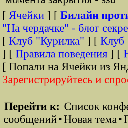
[
Ячейки
] [
Билайн прот
"На чердачке" - блог секр
[
Клуб "Курилка"
] [
Клуб 
] [
Правила поведения
] [
[ Попали на Ячейки из Ян
Зарегистрируйтесь и спро
Перейти к:
Список конф
сообщений
•
Новая тема
•