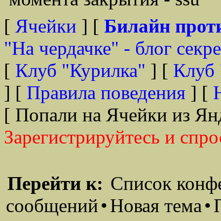
[
Ячейки
] [
Билайн прот
"На чердачке" - блог секр
[
Клуб "Курилка"
] [
Клуб 
] [
Правила поведения
] [
[ Попали на Ячейки из Ян
Зарегистрируйтесь и спро
Перейти к:
Список конф
сообщений
•
Новая тема
•