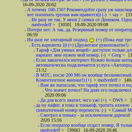
16-09-2020 20:02
А почему 100-150? Рекомендуйте сразу уж нашсмарт 
вот попинать трупик вам нравится)) (-)
<
say
> [33
Не разу не так. У меня 2 симки от Деником. Одну
medvedeff
> [3050] 19-09-2020 09:08
Потери нет. А так, да. Резервный номер от оператор
06:59
Ни разу не элитарный подход
(+) (Пока еще тре
Есть варианты ))) (+) (Дружеское рукопожатие!)
Тариф «Для умных вещей» доступен только для
вариант. мне нужен мой номер. (-)
<
Greg
> [3
Если закончился интернет Нужно больше интер
автоматически подключается услуга «Автопродл
21:12
В МТС, после 200 Мб он вообще безлимитный, н
Kомпетентное мнение!) (+)
<
medvedeff
> [404
Вам же написали, что тариф этот почил и под
Что значит почил? На днях его подключил и
2020 09:06
Да для всего хватит, чего уж! (+)
<
DWS
> [
да ну нафиг. я пока в тинькоф, тратить ихнюю 1
симпатичный номер перенести. (-)
<
Самый М
Смотрел я тиньку - за исключением дареной т
2020 15:16
Если оператор вообще отдаст номер. Я тольк
medvedeff
> [3966] 16-09-2020 20:46