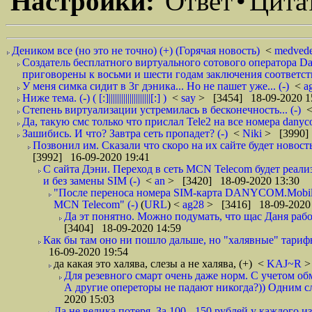
Настройки:
Ответ
•
Цита
Деником все (но это не точно) (+) (Горячая новость)
<
medved
Создатель бесплатного виртуального сотового оператора 
приговорены к восьми и шести годам заключения соответст
У меня симка сидит в 3г дэника... Но не пашет уже... (-)
<
a
Ниже тема. (-) ( [:]||||||||||||||||||||[:] )
<
say
> [3454] 18-09-2020 1
Степень виртуализации устремилась в бесконечность... (-)
Да, такую смс только что прислал Tele2 на все номера danyc
Зашибись. И что? Завтра сеть пропадет? (-)
<
Niki
> [3990]
Позвонил им. Сказали что скоро на их сайте будет новость 
[3992] 16-09-2020 19:41
С сайта Дэни. Переход в сеть MCN Telecom будет реали
и без замены SIM (-)
<
an
> [3420] 18-09-2020 13:30
"После переноса номера SIM-карта DANYCOM.Mobile 
MCN Telecom" (-)
(
URL
) <
ag28
> [3416] 18-09-2020
Да эт понятно. Можно подумать, что щас Даня работа
[3404] 18-09-2020 14:59
Как бы там оно ни пошло дальше, но "халявные" тарифы,
16-09-2020 19:54
да какая это халява, слезы а не халява, (+)
<
KAJ~R
>
Для резевного смарт очень даже норм. С учетом об
А другие опереторы не падают никогда?)) Одним сл
2020 15:03
Да не велика потеря. За 100 - 150 рублей у каждого 