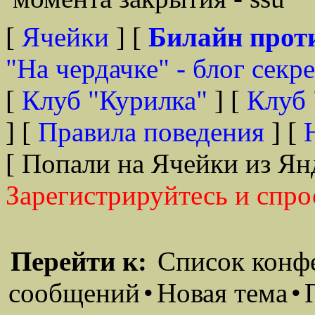
[
Ячейки
] [
Билайн прот
"На чердачке" - блог секр
[
Клуб "Курилка"
] [
Клуб 
] [
Правила поведения
] [
[ Попали на Ячейки из Ян
Зарегистрируйтесь и спро
Перейти к:
Список конф
сообщений
•
Новая тема
•