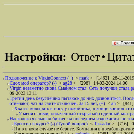
Подел
Настройки:
Ответ
•
Цита
Подключение к VirginConnect (+)
<
mark
> [1462] 28-11-2019
Сдох моб оператор? (-)
<
ag28
> [298] 14-03-2024 14:00
Virgin незаметно снова Смайлом стал. Сеть получше стала р
09-2023 13:11
Третий день безуспешно пытаюсь до них дозвониться. Посл
отвечают, чат на сайте отключен. За 15 лет, (+)
<
an
> [841]
Хватит ковырять в носу у покойника, в конце концов это 
У меня с ними, оплаченный открытый годичный контра
Насколько я слышал бизнес на последнем издыхании. не зн
Бренсон в курсе? (-) (Тупой вопрос)
<
Tassadar
> [716] 04
Ни в в коем случае не берите. Компания в предбанкротно
Kомпетентное мнение!) (-)
<
nolimits
> [745] 29-11-2019