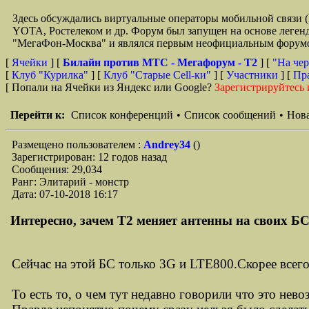
Здесь обсуждались виртуальные операторы мобильной свя
YOTA, Ростелеком и др. Форум был запущен на основе легенд
"МегаФон-Москва" и являлся первым неофициальным форумом 
[
Ячейки
] [
Билайн против МТС - Мегафорум - T2
]
[
"На чер
[
Клуб "Курилка"
] [
Клуб "Старые Сell-ки"
] [
Участники
] [
Пр
[ Попали на Ячейки из Яндекс или Google?
Зарегистрируйтесь 
Перейти к:
Список конференций
•
Список сообщений
•
Нова
Размещено пользователем :
Andrey34
()
Зарегистрирован: 12 годов назад
Сообщения: 29,034
Ранг: Элитарий - монстр
Дата: 07-10-2018 16:17
Интересно, зачем Т2 меняет антенны на своих БС
Сейчас на этой БС только 3G и LTE800.Скорее всего
То есть то, о чем тут недавно говорили что это нев