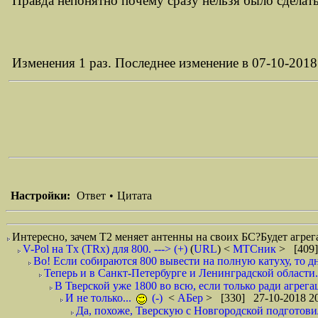
Правда непонятно почему сразу нельзя было сделать
Изменения 1 раз. Последнее изменение в 07-10-2018
Настройки:
Ответ
•
Цитата
Интересно, зачем Т2 меняет антенны на своих БС?Будет агрег
V-Pol на Tx (TRx) для 800. ---> (+)
(
URL
) <
МТСник
> [409]
Во! Если собираются 800 вывести на полную катуху, то дни
Теперь и в Санкт-Петербурге и Ленинградской области
В Тверской уже 1800 во всю, если только ради агрегац
И не только...
(-)
<
АБер
> [330] 27-10-2018 2
Да, похоже, Тверскую с Новгородской подготов