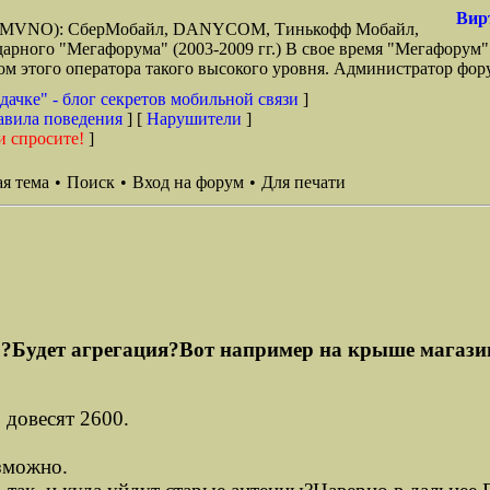
Вир
зи (MVNO): СберМобайл, DANYCOM, Тинькофф Мобайл,
арного "Мегафорума" (2003-2009 гг.) В свое время "Мегафорум"
этого оператора такого высокого уровня. Администратор фору
дачке" - блог секретов мобильной связи
]
авила поведения
] [
Нарушители
]
и спросите!
]
я тема
•
Поиск
•
Вход на форум
•
Для печати
?Будет агрегация?Вот например на крыше магазина
 довесят 2600.
озможно.