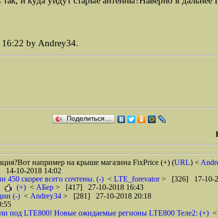
 так, и куда уйдут старые антенны?Наверно в дальнее
 16:22 by Andrey34.
Поделиться…
ация?Вот например на крыше магазина FixPrice (+)
(
URL
) <
Andr
 14-10-2018 14:02
 450 скорее всего сочтены. (-)
<
LTE_forevator
> [326] 17-10-2
.
(+)
<
АБер
> [417] 27-10-2018 16:43
ии (-)
<
Andrey34
> [281] 27-10-2018 20:18
0:55
или под LTE800! Новые ожидаемые регионы LTE800 Теле2: (+)