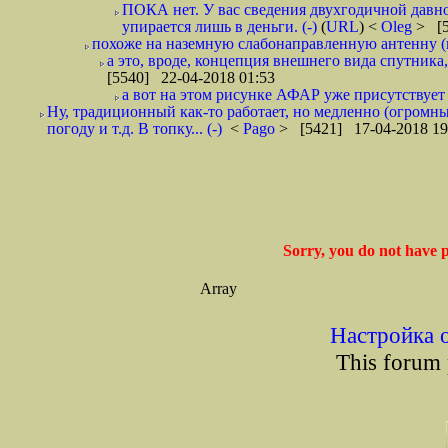
ПОКА нет. У вас сведения двухгодичной давнос
упирается лишь в деньги. (-)
(
URL
) <
Oleg
> [5
похоже на наземную слабонаправленную антенну (
а это, вроде, концепция внешнего вида спутника
[5540] 22-04-2018 01:53
а вот на этом рисунке АФАР уже присутствует 
Ну, традиционный как-то работает, но медленно (огромны
погоду и т.д. В топку... (-)
<
Pago
> [5421] 17-04-2018 19
Sorry, you do not have p
Array
Настройка 
This forum