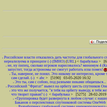
Подел
Российские власти отказались дать частоты для глобального с
нереализуема в принципе (-) (IMHO)
(
URL
) <
барабулька
> [6
не, ну пипец, сколько игроков нарисовалось? минимум 4 
запустит, тогда астрономы не смогут работать изза помех!
Ты, наверное, не понял. Это никому не интересно, кроме т
сам сделай. (-)
<
abc
> [5190] 03-05-2020 16:32
Это ты, сам с собою, под разными никами общаешься...
Российский "Фрегат" вывел на орбиту шесть спутников On
это что же получается, "я тебя на орбиту выведу, я тебя ж
что творит правая? (-)
<
барабулька
> [5275] 28-02-2019 
«Группировка будет развернута в любом случае: с наш
Баканов о перспективах спутниковой системы OneWeb в
Разработчику глобальной системы широкополосного 