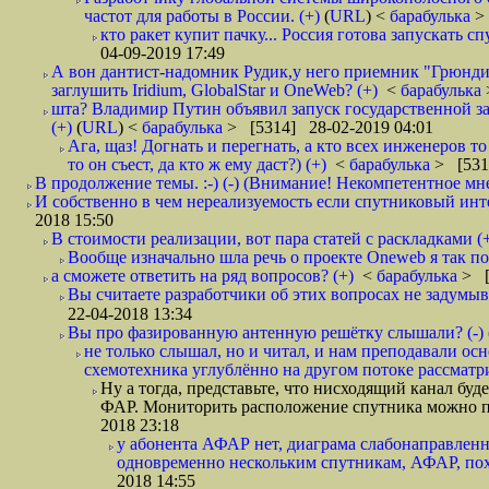
частот для работы в России. (+)
(
URL
) <
барабулька
>
кто ракет купит пачку... Россия готова запускать 
04-09-2019 17:49
А вон дантист-надомник Рудик,у него приемник "Грюнди
заглушить Iridium, GlobalStar и OneWeb? (+)
<
барабулька
шта? Владимир Путин объявил запуск государственной з
(+)
(
URL
) <
барабулька
> [5314] 28-02-2019 04:01
Ага, щаз! Догнать и перегнать, а кто всех инженеров
то он съест, да кто ж ему даст?) (+)
<
барабулька
> [531
В продолжение темы. :-) (-) (Внимание! Некомпетентное мн
И собственно в чем нереализуемость если спутниковый инт
2018 15:50
В стоимости реализации, вот пара статей с раскладками (
Вообще изначально шла речь о проекте Oneweb я так по
а сможете ответить на ряд вопросов? (+)
<
барабулька
> [
Вы считаете разработчики об этих вопросах не задумыв
22-04-2018 13:34
Вы про фазированную антенную решётку слышали? (-)
не только слышал, но и читал, и нам преподавали ос
схемотехника углублённо на другом потоке рассматри
Ну а тогда, представьте, что нисходящий канал б
ФАР. Мониторить расположение спутника можно по
2018 23:18
у абонента АФАР нет, диаграма слабонаправленн
одновременно нескольким спутникам, АФАР, похо
2018 14:55