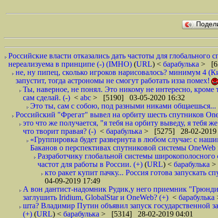
Подел
Российские власти отказались дать частоты для глобального с
нереализуема в принципе (-) (IMHO)
(
URL
) <
барабулька
> [6
не, ну пипец, сколько игроков нарисовалось? минимум 4 
запустит, тогда астрономы не смогут работать изза помех!
Ты, наверное, не понял. Это никому не интересно, кроме т
сам сделай. (-)
<
abc
> [5190] 03-05-2020 16:32
Это ты, сам с собою, под разными никами общаешься...
Российский "Фрегат" вывел на орбиту шесть спутников On
это что же получается, "я тебя на орбиту выведу, я тебя ж
что творит правая? (-)
<
барабулька
> [5275] 28-02-2019 
«Группировка будет развернута в любом случае: с наш
Баканов о перспективах спутниковой системы OneWeb в
Разработчику глобальной системы широкополосного 
частот для работы в России. (+)
(
URL
) <
барабулька
>
кто ракет купит пачку... Россия готова запускать 
04-09-2019 17:49
А вон дантист-надомник Рудик,у него приемник "Грюнди
заглушить Iridium, GlobalStar и OneWeb? (+)
<
барабулька
шта? Владимир Путин объявил запуск государственной з
(+)
(
URL
) <
барабулька
> [5314] 28-02-2019 04:01