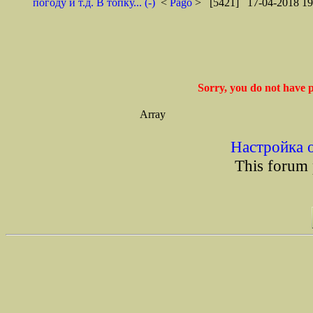
погоду и т.д. В топку... (-)
<
Pago
> [5421] 17-04-2018 19
Sorry, you do not have p
Array
Настройка 
This forum