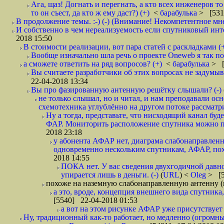
Ага, щаз! Догнать и перегнать, а кто всех инженеров
то он съест, да кто ж ему даст?) (+)
<
барабулька
> [531
В продолжение темы. :-) (-) (Внимание! Некомпетентное мн
И собственно в чем нереализуемость если спутниковый инт
2018 15:50
В стоимости реализации, вот пара статей с раскладками (
Вообще изначально шла речь о проекте Oneweb я так по
а сможете ответить на ряд вопросов? (+)
<
барабулька
> [
Вы считаете разработчики об этих вопросах не задумыв
22-04-2018 13:34
Вы про фазированную антенную решётку слышали? (-)
не только слышал, но и читал, и нам преподавали ос
схемотехника углублённо на другом потоке рассматри
Ну а тогда, представьте, что нисходящий канал б
ФАР. Мониторить расположение спутника можно по 
2018 23:18
у абонента АФАР нет, диаграма слабонаправленн
одновременно нескольким спутникам, АФАР, похо
2018 14:55
ПОКА нет. У вас сведения двухгодичной давнос
упирается лишь в деньги. (-)
(
URL
) <
Oleg
> [5
похоже на наземную слабонаправленную антенну (
а это, вроде, концепция внешнего вида спутника
[5540] 22-04-2018 01:53
а вот на этом рисунке АФАР уже присутствует 
Ну, традиционный как-то работает, но медленно (огромны