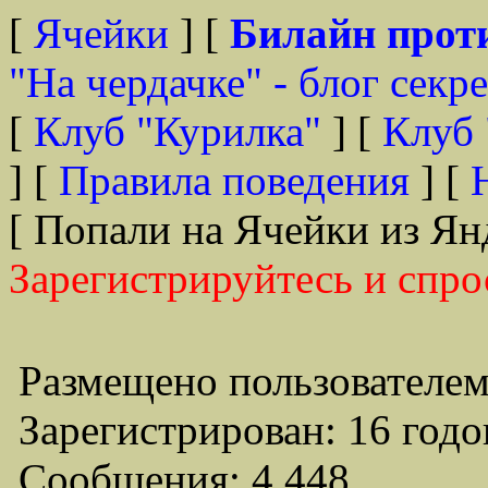
[
Ячейки
] [
Билайн прот
"На чердачке" - блог секр
[
Клуб "Курилка"
] [
Клуб 
] [
Правила поведения
] [
[ Попали на Ячейки из Ян
Зарегистрируйтесь и спро
Размещено пользователем
Зарегистрирован: 16 годо
Сообщения: 4,448