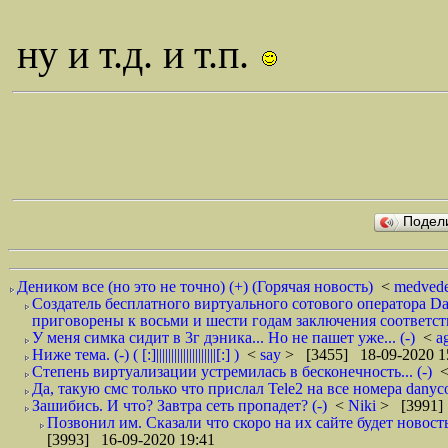
ну и т.д. и т.п.
Подел
Деником все (но это не точно) (+) (Горячая новость)
<
medved
Создатель бесплатного виртуального сотового оператора 
приговорены к восьми и шести годам заключения соответст
У меня симка сидит в 3г дэника... Но не пашет уже... (-)
<
a
Ниже тема. (-) ( [:]||||||||||||||||||||[:] )
<
say
> [3455] 18-09-2020 1
Степень виртуализации устремилась в бесконечность... (-)
Да, такую смс только что прислал Tele2 на все номера danyc
Зашибись. И что? Завтра сеть пропадет? (-)
<
Niki
> [3991]
Позвонил им. Сказали что скоро на их сайте будет новость 
[3993] 16-09-2020 19:41