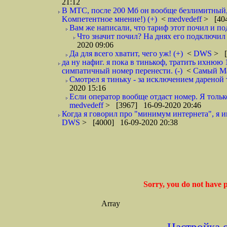
21:12
В МТС, после 200 Мб он вообще безлимитный, н
Kомпетентное мнение!) (+)
<
medvedeff
> [404
Вам же написали, что тариф этот почил и под
Что значит почил? На днях его подключил и
2020 09:06
Да для всего хватит, чего уж! (+)
<
DWS
> [
да ну нафиг. я пока в тинькоф, тратить ихнюю 1
симпатичный номер перенести. (-)
<
Самый М
Смотрел я тиньку - за исключением дареной т
2020 15:16
Если оператор вообще отдаст номер. Я тольк
medvedeff
> [3967] 16-09-2020 20:46
Когда я говорил про "минимум интернета", я и
DWS
> [4000] 16-09-2020 20:38
Sorry, you do not have p
Array