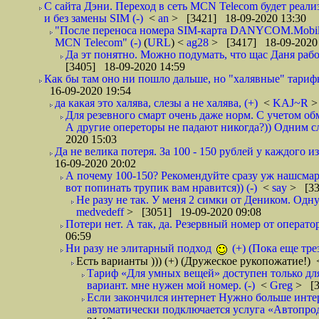
С сайта Дэни. Переход в сеть MCN Telecom будет реали
и без замены SIM (-)
<
an
> [3421] 18-09-2020 13:30
"После переноса номера SIM-карта DANYCOM.Mobile 
MCN Telecom" (-)
(
URL
) <
ag28
> [3417] 18-09-2020
Да эт понятно. Можно подумать, что щас Даня работа
[3405] 18-09-2020 14:59
Как бы там оно ни пошло дальше, но "халявные" тарифы,
16-09-2020 19:54
да какая это халява, слезы а не халява, (+)
<
KAJ~R
>
Для резевного смарт очень даже норм. С учетом об
А другие опереторы не падают никогда?)) Одним сл
2020 15:03
Да не велика потеря. За 100 - 150 рублей у каждого 
16-09-2020 20:02
А почему 100-150? Рекомендуйте сразу уж нашсмарт 
вот попинать трупик вам нравится)) (-)
<
say
> [33
Не разу не так. У меня 2 симки от Деником. Одну
medvedeff
> [3051] 19-09-2020 09:08
Потери нет. А так, да. Резервный номер от оператор
06:59
Ни разу не элитарный подход
(+) (Пока еще тре
Есть варианты ))) (+) (Дружеское рукопожатие!)
Тариф «Для умных вещей» доступен только для
вариант. мне нужен мой номер. (-)
<
Greg
> [3
Если закончился интернет Нужно больше интер
автоматически подключается услуга «Автопродл