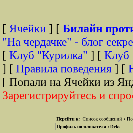
[
Ячейки
] [
Билайн прот
"На чердачке" - блог секр
[
Клуб "Курилка"
] [
Клуб 
] [
Правила поведения
] [
[ Попали на Ячейки из Ян
Зарегистрируйтесь и спро
Перейти к:
Список сообщений
•
По
Профиль пользователя : Deks