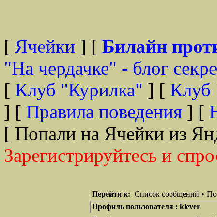
[
Ячейки
] [
Билайн прот
"На чердачке" - блог секр
[
Клуб "Курилка"
] [
Клуб 
] [
Правила поведения
] [
[ Попали на Ячейки из Ян
Зарегистрируйтесь и спро
Перейти к:
Список сообщений
•
По
Профиль пользователя : klever