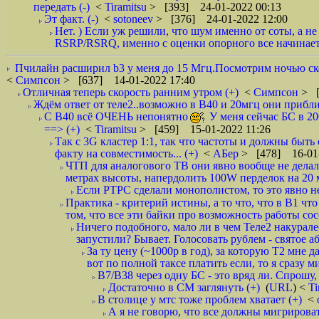
передать (-)
<
Tiramitsu
> [393] 24-01-2022 00:13
Эт факт. (-)
<
sotoneev
> [376] 24-01-2022 12:00
Нет. ) Если уж решили, что шум именно от соты, а не
RSRP/RSRQ, именно с оценки опорного все начинаетс
Пчилайн расширил b3 у меня до 15 Мгц.Посмотрим ночью ско
<
Симпсон
> [637] 14-01-2022 17:40
Отличная теперь скорость ранним утром (+)
<
Симпсон
> [
Ждём ответ от теле2..возможно в В40 и 20мгц они прибли
С B40 всё ОЧЕНЬ непонятно
У меня сейчас БС в 20
==> (+)
<
Tiramitsu
> [459] 15-01-2022 11:26
Так с 3G кластер 1:1, так что частоты и должны быть
факту на совместимость... (+)
<
АБер
> [478] 16-01-
ЧТП для аналогового ТВ они явно вообще не делал
метрах высоты, напердолить 100W перделок на 20 м
Если РТРС сделали монополистом, то это явно не
Практика - критерий истины, а то что, что в B1 ч
том, что все эти байки про возможность работы сосе
Ничего подобного, мало ли в чем Теле2 накурал
запустили? Бывает. Голосовать рублем - святое аб
За ту цену (~1000р в год), за которую Т2 мне 
вот по полной таксе платить если, то я сразу 
B7/B38 через одну БС - это вряд ли. Спрошу, 
Достаточно в CM заглянуть (+)
(
URL
) <
Ti
В столице у мтс тоже проблем хватает (+)
<
А я не говорю, что все должны мигрироват