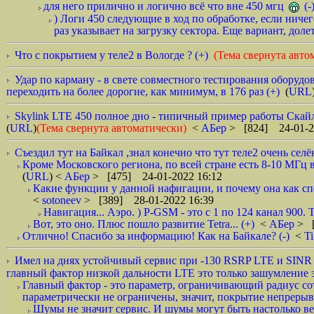
для него прилично и логично всё что вне 450 мгц
(-
) Логи 450 следующие в ход по обработке, если ничег
раз указывает на загрузку сектора. Еще вариант, доле
Что с покрытием у теле2 в Вологде ? (+)
(Тема свернута авто
Удар по карману - в свете совместного тестирования оборуд
переходить на более дорогие, как минимум, в 176 раз (+)
(
URL
Skylink LTE 450 полное дно - типичный пример работы Скайл
(
URL
)
(Тема свернута автоматически)
<
АБер
> [824] 24-01-2
Съездил тут на Байкал ,знал конечно что тут теле2 очень селё
Кроме Московского региона, по всей стране есть 8-10 МГц
(
URL
) <
АБер
> [475] 24-01-2022 16:12
Какие функции у данной нафигации, и почему она как спе
<
sotoneev
> [389] 28-01-2022 16:39
Навигация... Аэро. ) P-GSM - это с 1 по 124 канал 900. 
Вот, это оно. Плюс пошло развитие Tetra... (+)
<
АБер
> [
Отлично! Спасибо за информацию! Как на Байкале? (-)
<
Ti
Имел на днях устойчивый сервис при -130 RSRP LTE и SINR -
главный фактор низкой дальности LTE это только зашумление 
Главный фактор - это параметр, ограничивающий радиус сот
параметрически не ограничены, значит, покрытие непрерывно
Шумы не значит сервис. И шумы могут быть настолько вели