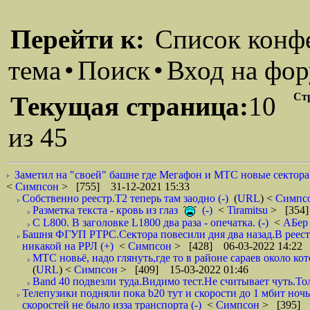
Перейти к:
Список конф
тема
•
Поиск
•
Вход на фо
Ст
Текущая страница:
10
из 45
Заметил на "своей" башне где Мегафон и МТС новые сектора.
<
Симпсон
> [755] 31-12-2021 15:33
Собственно реестр.Т2 теперь там заодно (-)
(
URL
) <
Симпс
Разметка текста - кровь из глаз
(-)
<
Tiramitsu
> [354]
С L800. В заголовке L1800 два раза - опечатка. (-)
<
АБе
Башня ФГУП РТРС.Сектора повесили дня два назад.В реестре
никакой на РРЛ (+)
<
Симпсон
> [428] 06-03-2022 14:22
МТС новьё, надо глянуть,где то в районе сараев около к
(
URL
) <
Симпсон
> [409] 15-03-2022 01:46
Band 40 подвезли туда.Видимо тест.Не считывает чуть.То
Телепузики подняли пока b20 тут и скорости до 1 мбит ночь
скоростей не было изза транспорта (-)
<
Симпсон
> [395] 