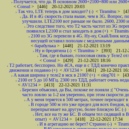
Получается, что да. В основном 2600+2100+800 или 2600
<
Consul
> [446] 20-12-2021 20:03
Так что, LTE теперь в дом заходит? (-)
<
Tiramitsu
> [43
Да. И в 4G скорость стала выше, чем в 3G. Вопрос, по
улучшили. LTE2100 вот раньше не было. 2600, 2300 и 
Это следствие того, что Т2 часть частот из 3G пер
появился L2100 и стал заходить в дом (+)
<
Tiramit
2100 из 3G перевели в 4G. Ну-ну, СкайЛинк когда
несущей оставил пополам с медленными данными,
<
барабулька
> [448] 21-12-2021 13:19
Ну и бредятина (-)
<
Tiramitsu
> [393] 21-12-2
Там, где я бываю, голосовая связь у Теле2 от
<
Consul
> [429] 21-12-2021 18:16
Т2 работает, бесспорно. Но 4СА, еще и с ТДД конечно прак
движении и подавно (+)
<
AV1234
> [461] 20-12-2021 16:
А какая ширина у теле2 в мск в 2100? (+)
<
oleg701
> [43
2100 от 5 до 10 МГц. 2300 это ТДД, работает очень неда
<
AV1234
> [413] 22-12-2021 11:31
Березин объяснял, да Вы, похоже не поняли ;( "Очен
часто ловлю за 1-2 км уверенно, при этом скорости до
А у меня теряется в 500 метрах, точнее переходит в 
В городе 500 м это уже предел для всех бэндов, 
перепрыгивает на другую, более близкую БС (-)
Нет, все на ту же БС. В общем тел сидящий в В
опыт)
<
AV1234
> [418] 22-12-2021 17:34
И в агрегацию не берет? Странно (-)
<
Tiram
B40 заводится в агрегацию только на новых