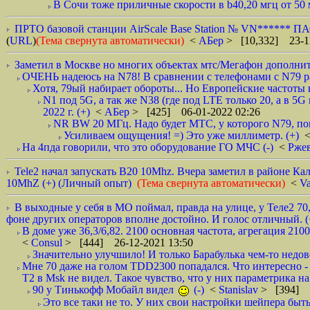
В Сочи тоже приличные скорости в b40,20 мгц от 50 
ПРТО базовой станции AirScale Base Station № VN****** ПАО
(
URL
)
(Тема свернута автоматически)
<
АБер
> [10,332] 23-11
Заметил в Москве но многих объектах мтс/Мегафон дополнит
ОЧЕНЬ надеюсь на N78! В сравнении с телефонами с N79 разн
Хотя, 79ый набирает обороты... Но Европейские частоты в
N1 под 5G, а так же N38 (где под LTE только 20, а в 
2022 г. (+)
<
АБер
> [425] 06-01-2022 02:26
NR BW 20 МГц. Надо будет МТС, у которого N79, поме
Усиливаем ощущения! =) Это уже миллиметр. (+)
На 4пда говорили, что это оборудование ГО МЧС (-)
<
Рже
Tele2 начал запускать B20 10Mhz. Вчера заметил в районе 
10MhZ (+) (Личный опыт)
(Тема свернута автоматически)
<
V
В выходные у себя в МО поймал, правда на улице, у Теле2 70,
фоне других операторов вполне достойно. И голос отличный. (
В доме уже 36,3/6,82. 2100 основная частота, агрегация 210
<
Consul
> [444] 26-12-2021 13:50
Значительно улучшило! И только Барабулька чем-то недово
Мне 70 даже на голом TDD2300 попадался. Что интересно -
Т2 в Msk не видел. Такое чувство, что у них параметрика на
90 у Тинькофф Мобайл видел
(-)
<
Stanislav
> [394] 2
Это все таки не то. У них свои настройки шейпера быть 