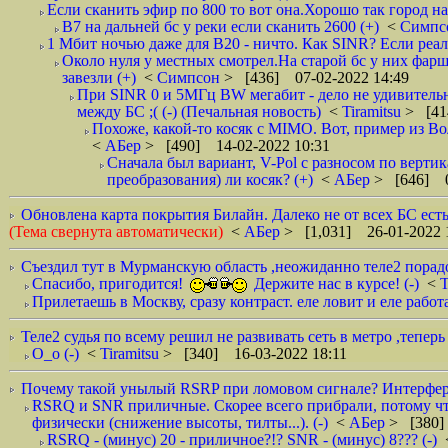
Если сканить эфир по 800 то вот она.Хорошо так город на
B7 на дальней бс у реки если сканить 2600 (+)
<
Симпс
1 Мбит ночью даже для B20 - ничто. Как SINR? Если реаль
Около нуля у местных смотрел.На старой бс у них фарш
завезли (+)
<
Симпсон
> [436] 07-02-2022 14:49
При SINR 0 и 5МГц BW мегабит - дело не удивительн
между БС ;( (-) (Печальная новость)
<
Tiramitsu
> [41
Похоже, какой-то косяк с MIMO. Вот, пример из Вол
<
АБер
> [490] 14-02-2022 10:31
Сначала был вариант, V-Pol с разносом по верти
преобразования) ли косяк? (+)
<
АБер
> [646] 0
Обновлена карта покрытия Билайн. Далеко не от всех БС есть
(Тема свернута автоматически)
<
АБер
> [1,031] 26-01-2022 
Съездил тут в Мурманскую область ,неожиданно теле2 порадо
Спасибо, пригодится!
Держите нас в курсе! (-)
<
T
Прилетаешь в Москву, сразу контраст. еле ловит и еле работа
Теле2 судья по всему решил не развивать сеть в метро ,теперь
О_о (-)
<
Tiramitsu
> [340] 16-03-2022 18:11
Почему такой унылый RSRP при ломовом сигнале? Интерферен
RSRQ и SNR приличные. Скорее всего прибрали, потому что
физически (снижение высоты, тилты...). (-)
<
АБер
> [380]
RSRQ - (минус) 20 - приличное?!? SNR - (минус) 8??? (-)