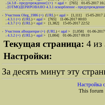
[4.3.8 - предупреждение] (+)
<
agal
> [765] 01-05-2017 16:
[ОТМОДЕРИРОВАНО 4.3.1 оскорбление - предупреждение]
Участник Oleg_1986 (+)
(
URL
) <
agal
> [1,111] 15-05-2017 2
4.3.1 (+)
(
URL
) <
agal
> [765] 11-06-2017 00:03
4.3.7 (+)
(
URL
) <
agal
> [1,382] 15-05-2017 22:52
Участник albuquerque (+)
(
URL
) <
agal
> [1,058] 01-06-2017
4.3.2 (+)
(
URL
) <
agal
> [1,004] 01-06-2017 09:19
Текущая страница:
4 из
Настройки:
За десять минут эту стра
Настройка 
This forum