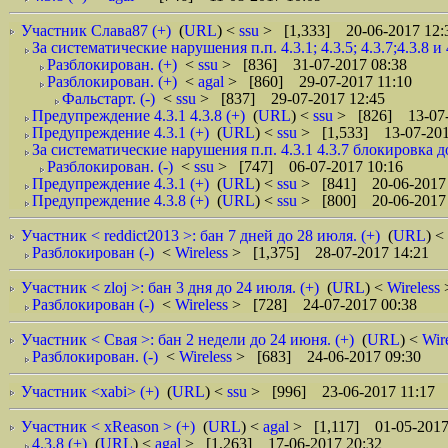
Участник Слава87 (+)
(
URL
) <
ssu
> [1,333] 20-06-2017 12:
За систематические нарушения п.п. 4.3.1; 4.3.5; 4.3.7;4.3.8 и
Разблокирован. (+)
<
ssu
> [836] 31-07-2017 08:38
Разблокирован. (+)
<
agal
> [860] 29-07-2017 11:10
Фальстарт. (-)
<
ssu
> [837] 29-07-2017 12:45
Предупреждение 4.3.1 4.3.8 (+)
(
URL
) <
ssu
> [826] 13-07-
Предупреждение 4.3.1 (+)
(
URL
) <
ssu
> [1,533] 13-07-201
За систематические нарушения п.п. 4.3.1 4.3.7 блокировка до
Разблокирован. (-)
<
ssu
> [747] 06-07-2017 10:16
Предупреждение 4.3.1 (+)
(
URL
) <
ssu
> [841] 20-06-2017 
Предупреждение 4.3.8 (+)
(
URL
) <
ssu
> [800] 20-06-2017 
Участник < reddict2013 >: бан 7 дней до 28 июля. (+)
(
URL
) <
Разблокирован (-)
<
Wireless
> [1,375] 28-07-2017 14:21
Участник < zloj >: бан 3 дня до 24 июля. (+)
(
URL
) <
Wireless
Разблокирован (-)
<
Wireless
> [728] 24-07-2017 00:38
Участник < Свая >: бан 2 недели до 24 июня. (+)
(
URL
) <
Wir
Разблокирован. (-)
<
Wireless
> [683] 24-06-2017 09:30
Участник <xabi> (+)
(
URL
) <
ssu
> [996] 23-06-2017 11:17
Участник < xReason > (+)
(
URL
) <
agal
> [1,117] 01-05-2017
4.3.8 (+)
(
URL
) <
agal
> [1,263] 17-06-2017 20:32