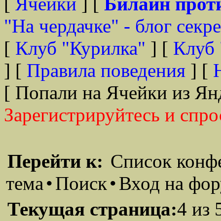
[
Ячейки
] [
Билайн прот
"На чердачке" - блог секр
[
Клуб "Курилка"
] [
Клуб 
] [
Правила поведения
] [
[ Попали на Ячейки из Ян
Зарегистрируйтесь и спро
Перейти к:
Список конф
тема
•
Поиск
•
Вход на фо
Текущая страница:
4 из 