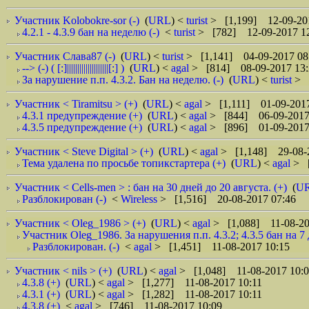
Участник Kolobokre-sor (-)
(
URL
) <
turist
> [1,199] 12-09-20
4.2.1 - 4.3.9 бан на неделю (-)
<
turist
> [782] 12-09-2017 1
Участник Слава87 (-)
(
URL
) <
turist
> [1,141] 04-09-2017 08
--> (-) ( [:]||||||||||||||||||||[:] )
(
URL
) <
agal
> [814] 08-09-2017 13:
За нарушение п.п. 4.3.2. Бан на неделю. (-)
(
URL
) <
turist
> 
Участник < Tiramitsu > (+)
(
URL
) <
agal
> [1,111] 01-09-2017
4.3.1 предупреждение (+)
(
URL
) <
agal
> [844] 06-09-2017
4.3.5 предупреждение (+)
(
URL
) <
agal
> [896] 01-09-2017
Участник < Steve Digital > (+)
(
URL
) <
agal
> [1,148] 29-08-
Тема удалена по просьбе топикстартера (+)
(
URL
) <
agal
> 
Участник < Cells-men > : бан на 30 дней до 20 августа. (+)
(
U
Разблокирован (-)
<
Wireless
> [1,516] 20-08-2017 07:46
Участник < Oleg_1986 > (+)
(
URL
) <
agal
> [1,088] 11-08-20
Участник Oleg_1986. За нарушения п.п. 4.3.2; 4.3.5 бан на 7 
Разблокирован. (-)
<
agal
> [1,451] 11-08-2017 10:15
Участник < nils > (+)
(
URL
) <
agal
> [1,048] 11-08-2017 10:
4.3.8 (+)
(
URL
) <
agal
> [1,277] 11-08-2017 10:11
4.3.1 (+)
(
URL
) <
agal
> [1,282] 11-08-2017 10:11
4.3.8 (+)
<
agal
> [746] 11-08-2017 10:09