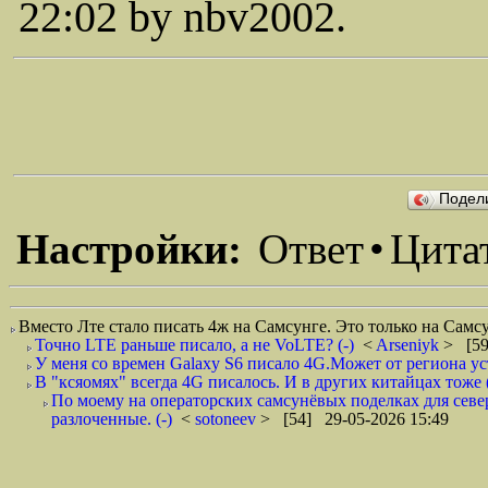
22:02 by nbv2002.
Подел
Настройки:
Ответ
•
Цита
Вместо Лте стало писать 4ж на Самсунге. Это только на Самсу
Точно LTE раньше писало, а не VoLTE? (-)
<
Arseniyk
> [59
У меня со времен Galaxy S6 писало 4G.Может от региона уст
В "ксяомях" всегда 4G писалось. И в других китайцах тоже 
По моему на операторских самсунёвых поделках для севе
разлоченные. (-)
<
sotoneev
> [54] 29-05-2026 15:49