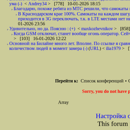
ума (-)
<
Andrey34
> [778] 10-01-2026 18:15
Благодарю, похоже ребята из МТС решили, что самокаты 
В Краснодарском крае 100%. Самокаты на каждом шагу, 
приходится в 3G переключать, т.к. в LTE местами нет ни
01-2026 23:56
Удивительно, но да. Поясню : (+)
<
maxkozhevnikov
> [858]
Когда GSM отключат, станет вообще огонь оператор. Сейча
> [103] 16-01-2026 12:22
Основной на Билайне много лет. Вполне. По ссылке я сравн
количеством людей в момент замера (-)
(
URL
) <
ilia1979
> [
Перейти к:
Список конференций
•
Sorry, you do not have p
Array
Настройка 
This forum