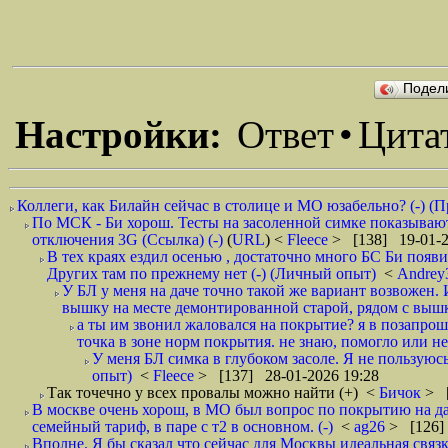
Подел
Настройки:
Ответ
•
Цита
Коллеги, как Билайн сейчас в столице и МО юзабельно? (-) (П
По МСК - Би хорош. Тесты на засоленной симке показывают. Н
отключения 3G (Ссылка) (-)
(
URL
) <
Fleece
> [138] 19-01-2
В тех краях ездил осенью , достаточно много БС Би появи
Других там по прежнему нет (-) (Личный опыт)
<
Andrey
У БЛ у меня на даче точно такой же вариант возвожен. 
вышку на месте демонтированной старой, рядом с вышк
а ты им звонил жаловался на покрытие? я в позапрош
точка в зоне норм покрытия. не знаю, помогло или нет
У меня БЛ симка в глубоком засоле. Я не пользуюсь 
опыт)
<
Fleece
> [137] 28-01-2026 19:28
Так точечно у всех провалы можно найти (+)
<
Бичок
> [
В москве очень хорош, в МО был вопрос по покрытию на дач
семейный тариф, в паре с т2 в основном. (-)
<
ag26
> [126]
Вполне. Я бы сказал что сейчас для Москвы идеальная связ