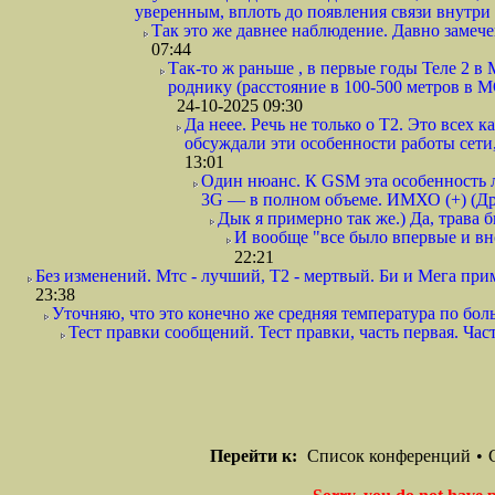
уверенным, вплоть до появления связи внутри
Так это же давнее наблюдение. Давно замечен
07:44
Так-то ж раньше , в первые годы Теле 2 в 
роднику (расстояние в 100-500 метров в М
24-10-2025 09:30
Да неее. Речь не только о Т2. Это всех к
обсуждали эти особенности работы сети, 
13:01
Один нюанс. К GSM эта особенность л
3G — в полном объеме. ИМХО (+) (Др
Дык я примерно так же.) Да, трава бы
И вообще "все было впервые и в
22:21
Без изменений. Мтс - лучший, Т2 - мертвый. Би и Мега при
23:38
Уточняю, что это конечно же средняя температура по боль
Тест правки сообщений. Тест правки, часть первая. Часть
Перейти к:
Список конференций
•