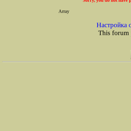
Sorry, you do not have p
Array
Настройка 
This forum