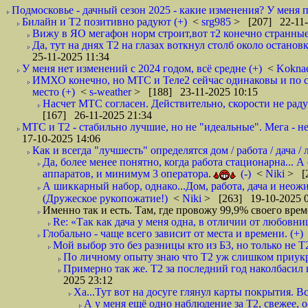
Подмосковье - дачный сезон 2025 - какие изменения? У меня 
Билайн и Т2 позитивно радуют (+)
<
srg985
> [207] 22-11-
Вижу в ЯО мегафон норм строит,вот т2 конечно странные 
Да, тут на днях Т2 на глазах воткнул столб около остано
25-11-2025 11:34
У меня нет изменений с 2024 годом, всё средне (+)
<
Kokna
ИМХО конечно, но МТС и Теле2 сейчас одинаковы и по ско
место (+)
<
s-weather
> [188] 23-11-2025 10:15
Насчет МТС согласен. Действительно, скорости не радую
[167] 26-11-2025 21:34
МТС и Т2 - стабильно лучшие, но не "идеальные". Мега - н
17-10-2025 14:06
Как и всегда "лучшесть" определятся дом / работа / дача /
Да, более менее понятно, когда работа стационарна... А
аппаратов, и минимум 3 оператора.
(-)
<
Niki
> [2
А шиккарный набор, однако...Дом, работа, дача и неож
(Дружеское рукопожатие!)
<
Niki
> [263] 19-10-2025 0
Именно так и есть. Там, где провожу 99,9% своего врем
Re: «Так как дача у меня одна, в отличии от любовниц,
Глобально - чаще всего зависит от места и времени. (+)
Мой выбор это без разницы кто из Б3, но только не Т2
По личному опыту знаю что Т2 уж слишком приукра
Примерно так же. Т2 за последний год наколбасил в м
2025 23:12
Ха...Тут вот на досуге глянул карты покрытия. Вс
А у меня ещё одно наблюдение за Т2, свежее, о