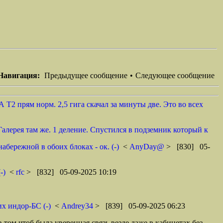
Навигация:
Предыдущее сообщение
•
Следующее сообщение
А Т2 прям норм. 2,5 гига скачал за минуты две. Это во всех
алерея там же. 1 деление. Спустился в подземник который к
бережной в обоих блоках - ок. (-)
<
AnyDay@
> [830] 05-
-)
<
rfc
> [832] 05-09-2025 10:19
их индор-БС (-)
<
Andrey34
> [839] 05-09-2025 06:23
 том чтоб была уверенная связь везде даже в кабинетах без