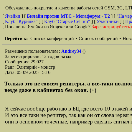
Обсуждались покрытие и качества работы сетей GSM, 3G, L
[
Ячейки
] [
Билайн против МТС - Мегафорум - T2
]
[
"На чер
[
Клуб "Курилка"
] [
Клуб "Старые Сell-ки"
] [
Участники
] [
Пр
[ Попали на Ячейки из Яндекс или Google?
Зарегистрируйтесь 
Перейти к:
Список конференций
•
Список сообщений
•
Нова
Размещено пользователем :
Andrey34
()
Зарегистрирован: 12 годов назад
Сообщения: 29,027
Ранг: Элитарий - монстр
Дата: 05-09-2025 15:16
Только это не совсем репитеры, а все-таки полно
везде даже в кабинетах без окон. (+)
Я сейчас вообще работаю в БЦ где всего 10 этажей 
И это все таки не репитер, так как он от слова repe
они в основном точечные, например сделать сигнал в