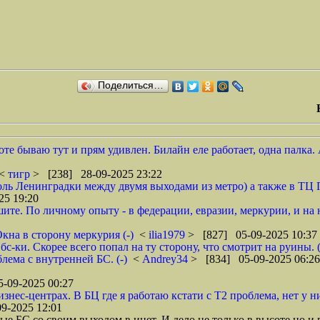
Поделиться…
оте бываю тут и прям удивлен. Билайн еле работает, одна палка. 
<
тигр
> [238] 28-09-2025 23:22
ль Ленинградки между двумя выходами из метро) а также в ТЦ Г
25 19:20
те. По личному опыту - в федерации, евразии, меркурии, и на на
кна в сторону меркурия (-)
<
ilia1979
> [827] 05-09-2025 10:37
ки. Скорее всего попал на ту сторону, что смотрит на руины. (
лема с внутренней БС. (-)
<
Andrey34
> [834] 05-09-2025 06:26
-09-2025 00:27
знес-центрах. В БЦ где я работаю кстати с Т2 проблема, нет у н
9-2025 12:01
ые БС со своим выходом в инет. И дело не только в высоте но и в