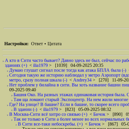
Настройки:
Ответ
•
Цитата
А кто в Сити часто бывает? Давно здесь не был, сейчас по раб
зданиях (+)
<
ilia1979
> [1039] 04-09-2025 20:35
Думаю глушат сигнал после тогда как атака БПЛА была (-)
Сегодня такую же историю наблюдал у метро Аэропорт (вдо
метро, сразу полная шкала (-)
<
Andrey34
> [270] 11-09-20
Нет проблем у билайна в сити. Вы хоть название башни пиши
09-2025 09:40
Башня Око. На разных этажах одинаковая история была. О
Там ща ломают старый Экспоцентр. На нем жили многие бс-
Где? На улице? В башне? Если в башне, то скорее всего проб
В здании (-)
<
ilia1979
> [823] 05-09-2025 08:32
В Москва-Сити всё хитро со связью (+)
<
Бичок
> [890] 05
Так не только в Сити а более менее во всех нормальных би
В Сити все-таки небоскребы. (+)
<
Бичок
> [867] 05-0
Только это не совсем репитеры, а все-таки полноценн