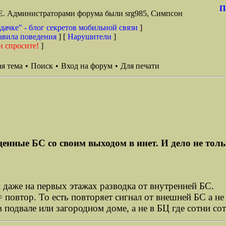
П
TE. Администраторами форума были srg985, Симпсон
дачке" - блог секретов мобильной связи
]
авила поведения
] [
Нарушители
]
и спросите!
]
я тема
•
Поиск
•
Вход на форум
•
Для печати
ценные БС со своим выходом в инет. И дело не толь
и даже на первых этажах разводка от внутренней БС.
at = повтор. То есть повторяет сигнал от внешней БС а 
 подвале или загородном доме, а не в БЦ где сотни со